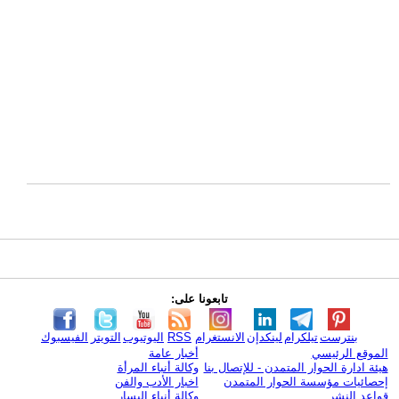
تابعونا على:
بنترست
تيلكرام
لينكدإن
الانستغرام
RSS
اليوتيوب
التويتر
الفيسبوك
الموقع الرئيسي
أخبار عامة
هيئة ادارة الحوار المتمدن - للإتصال بنا
وكالة أنباء المرأة
إحصائيات مؤسسة الحوار المتمدن
اخبار الأدب والفن
قواعد النشر
وكالة أنباء اليسار