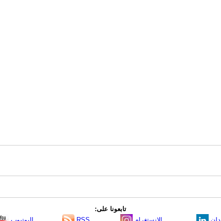
تابعونا على:
دإن
الانستغرام
RSS
اليوتيوب