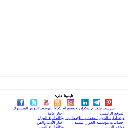
تابعونا على:
بنترست
تيلكرام
لينكدإن
الانستغرام
RSS
اليوتيوب
التويتر
الفيسبوك
الموقع الرئيسي
أخبار عامة
هيئة ادارة الحوار المتمدن - للإتصال بنا
وكالة أنباء المرأة
إحصائيات مؤسسة الحوار المتمدن
اخبار الأدب والفن
قواعد النشر
وكالة أنباء اليسار