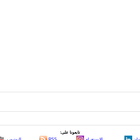
تابعونا على:
دإن
الانستغرام
RSS
اليوتيوب