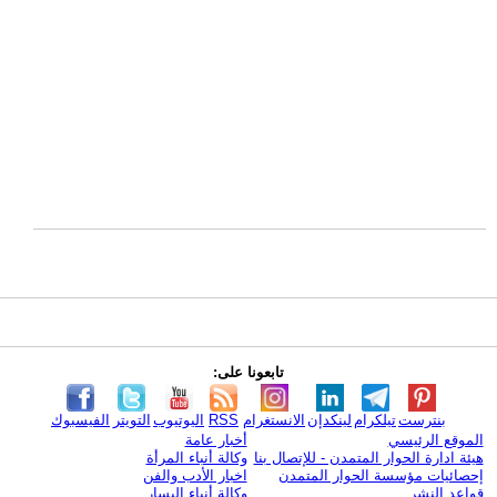
تابعونا على:
بنترست
تيلكرام
لينكدإن
الانستغرام
RSS
اليوتيوب
التويتر
الفيسبوك
الموقع الرئيسي
أخبار عامة
هيئة ادارة الحوار المتمدن - للإتصال بنا
وكالة أنباء المرأة
إحصائيات مؤسسة الحوار المتمدن
اخبار الأدب والفن
قواعد النشر
وكالة أنباء اليسار