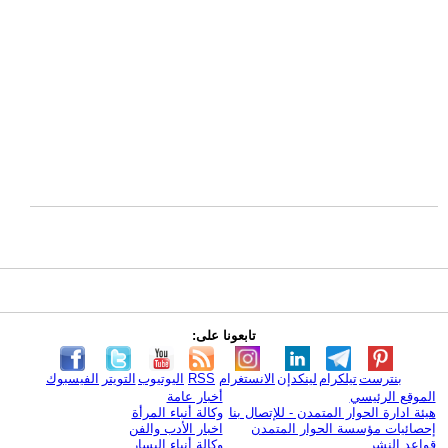
تابعونا على:
بنترست
تيلكرام
لينكدإن
الانستغرام
RSS
اليوتيوب
التويتر
الفيسبوك
الموقع الرئيسي
أخبار عامة
هيئة ادارة الحوار المتمدن - للإتصال بنا
وكالة أنباء المرأة
إحصائيات مؤسسة الحوار المتمدن
اخبار الأدب والفن
قواعد النشر
وكالة أنباء اليسار