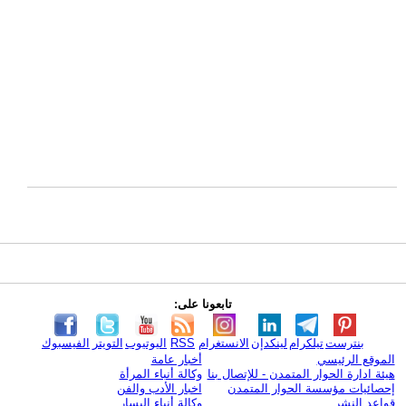
تابعونا على:
بنترست
تيلكرام
لينكدإن
الانستغرام
RSS
اليوتيوب
التويتر
الفيسبوك
الموقع الرئيسي
أخبار عامة
هيئة ادارة الحوار المتمدن - للإتصال بنا
وكالة أنباء المرأة
إحصائيات مؤسسة الحوار المتمدن
اخبار الأدب والفن
قواعد النشر
وكالة أنباء اليسار