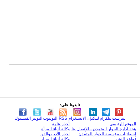
تابعونا على:
بنترست
تيلكرام
لينكدإن
الانستغرام
RSS
اليوتيوب
التويتر
الفيسبوك
الموقع الرئيسي
أخبار عامة
هيئة ادارة الحوار المتمدن - للإتصال بنا
وكالة أنباء المرأة
إحصائيات مؤسسة الحوار المتمدن
اخبار الأدب والفن
قواعد النشر
وكالة أنباء اليسار