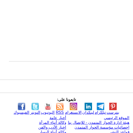
تابعونا على:
بنترست
تيلكرام
لينكدإن
الانستغرام
RSS
اليوتيوب
التويتر
الفيسبوك
الموقع الرئيسي
أخبار عامة
هيئة ادارة الحوار المتمدن - للإتصال بنا
وكالة أنباء المرأة
إحصائيات مؤسسة الحوار المتمدن
اخبار الأدب والفن
قواعد النشر
وكالة أنباء اليسار