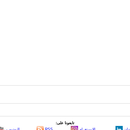
تابعونا على:
دإن
الانستغرام
RSS
اليوتيوب