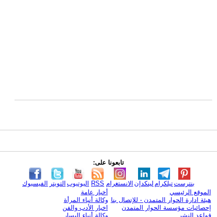
تابعونا على:
بنترست
تيلكرام
لينكدإن
الانستغرام
RSS
اليوتيوب
التويتر
الفيسبوك
الموقع الرئيسي
أخبار عامة
هيئة ادارة الحوار المتمدن - للإتصال بنا
وكالة أنباء المرأة
إحصائيات مؤسسة الحوار المتمدن
اخبار الأدب والفن
قواعد النشر
وكالة أنباء اليسار