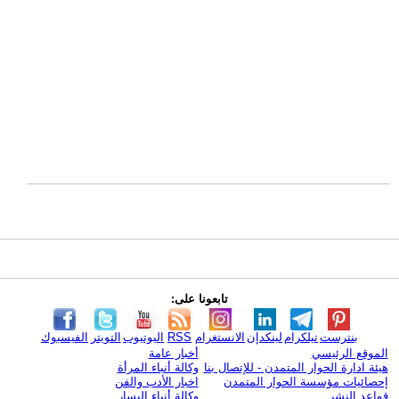
تابعونا على:
بنترست
تيلكرام
لينكدإن
الانستغرام
RSS
اليوتيوب
التويتر
الفيسبوك
الموقع الرئيسي
أخبار عامة
هيئة ادارة الحوار المتمدن - للإتصال بنا
وكالة أنباء المرأة
إحصائيات مؤسسة الحوار المتمدن
اخبار الأدب والفن
قواعد النشر
وكالة أنباء اليسار