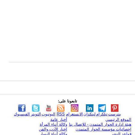
تابعونا على:
بنترست
تيلكرام
لينكدإن
الانستغرام
RSS
اليوتيوب
التويتر
الفيسبوك
الموقع الرئيسي
أخبار عامة
هيئة ادارة الحوار المتمدن - للإتصال بنا
وكالة أنباء المرأة
إحصائيات مؤسسة الحوار المتمدن
اخبار الأدب والفن
قواعد النشر
وكالة أنباء اليسار