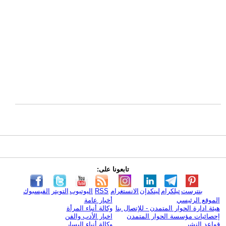
تابعونا على:
بنترست
تيلكرام
لينكدإن
الانستغرام
RSS
اليوتيوب
التويتر
الفيسبوك
الموقع الرئيسي
أخبار عامة
هيئة ادارة الحوار المتمدن - للإتصال بنا
وكالة أنباء المرأة
إحصائيات مؤسسة الحوار المتمدن
اخبار الأدب والفن
قواعد النشر
وكالة أنباء اليسار