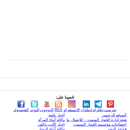
تابعونا على:
بنترست
تيلكرام
لينكدإن
الانستغرام
RSS
اليوتيوب
التويتر
الفيسبوك
الموقع الرئيسي
أخبار عامة
هيئة ادارة الحوار المتمدن - للإتصال بنا
وكالة أنباء المرأة
إحصائيات مؤسسة الحوار المتمدن
اخبار الأدب والفن
قواعد النشر
وكالة أنباء اليسار