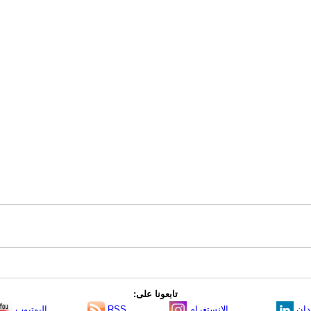
تابعونا على:
دإن
الانستغرام
RSS
اليوتيوب