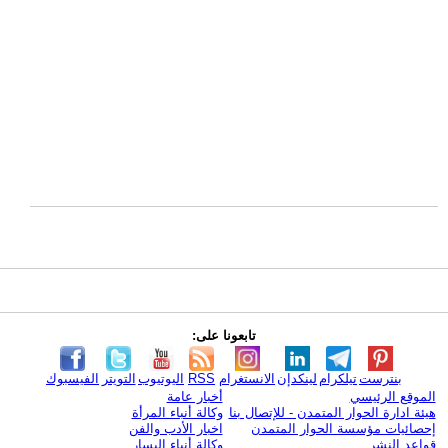
تابعونا على:
بنترست
تيلكرام
لينكدإن
الانستغرام
RSS
اليوتيوب
التويتر
الفيسبوك
الموقع الرئيسي
أخبار عامة
هيئة ادارة الحوار المتمدن - للإتصال بنا
وكالة أنباء المرأة
إحصائيات مؤسسة الحوار المتمدن
اخبار الأدب والفن
قواعد النشر
وكالة أنباء اليسار