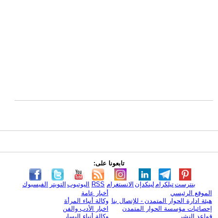
تابعونا على:
بنترست
تيلكرام
لينكدإن
الانستغرام
RSS
اليوتيوب
التويتر
الفيسبوك
الموقع الرئيسي
أخبار عامة
هيئة ادارة الحوار المتمدن - للإتصال بنا
وكالة أنباء المرأة
إحصائيات مؤسسة الحوار المتمدن
اخبار الأدب والفن
قواعد النشر
وكالة أنباء اليسار