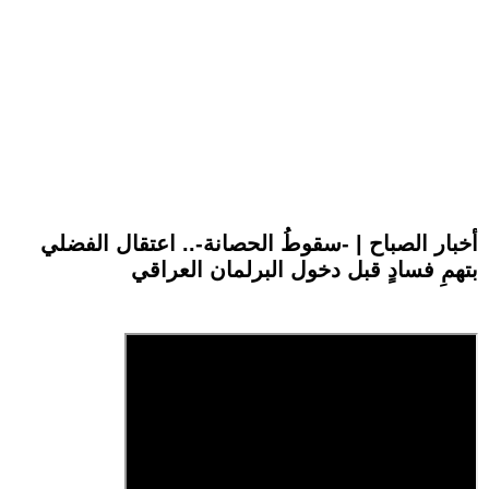
أخبار الصباح | -سقوطُ الحصانة-.. اعتقال الفضلي
بتهمِ فسادٍ قبل دخول البرلمان العراقي