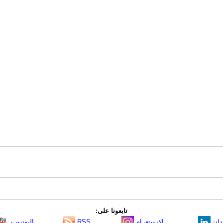
تابعونا على:
دإن
الانستغرام
RSS
اليوتيوب