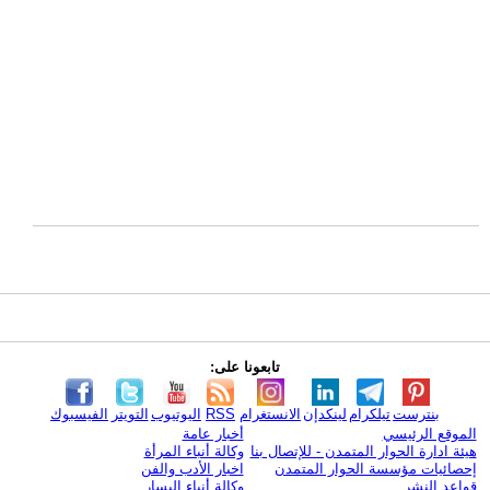
تابعونا على:
بنترست
تيلكرام
لينكدإن
الانستغرام
RSS
اليوتيوب
التويتر
الفيسبوك
الموقع الرئيسي
أخبار عامة
هيئة ادارة الحوار المتمدن - للإتصال بنا
وكالة أنباء المرأة
إحصائيات مؤسسة الحوار المتمدن
اخبار الأدب والفن
قواعد النشر
وكالة أنباء اليسار