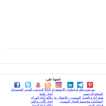
تابعونا على:
بنترست
تيلكرام
لينكدإن
الانستغرام
RSS
اليوتيوب
التويتر
الفيسبوك
الموقع الرئيسي
أخبار عامة
هيئة ادارة الحوار المتمدن - للإتصال بنا
وكالة أنباء المرأة
إحصائيات مؤسسة الحوار المتمدن
اخبار الأدب والفن
قواعد النشر
وكالة أنباء اليسار