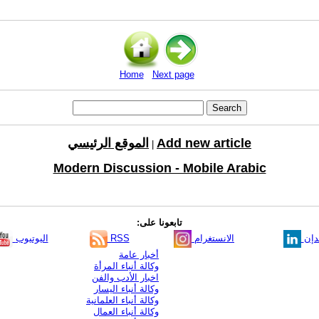
Home
Next page
Add new article
الموقع الرئيسي
|
Modern Discussion - Mobile Arabic
تابعونا على:
دإن
الانستغرام
RSS
اليوتيوب
أخبار عامة
وكالة أنباء المرأة
اخبار الأدب والفن
وكالة أنباء اليسار
وكالة أنباء العلمانية
وكالة أنباء العمال