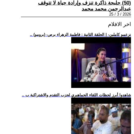
(50) حلبجة ذاكرة تنزف وإرادة حياة لا تتوقف
عبدالرحمن محمد محمد
2026 / 3 / 25
اخر الافلام
.. (برومو) -نزعمو كاملين- | الحلقة الثانية : فاطمة الزهراء برص
.. شاهدوا أبرز لحظات اللقاء الجماهيري لحزب التقدم والاشتراكية ب