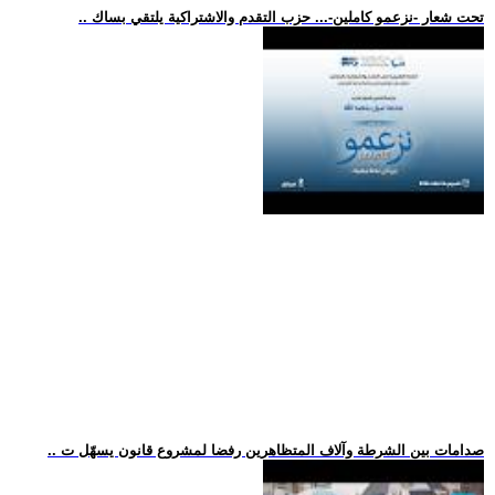
.. تحت شعار -نزعمو كاملين-... حزب التقدم والاشتراكية يلتقي بساك
.. صدامات بين الشرطة وآلاف المتظاهرين رفضا لمشروع قانون يسهّل ت