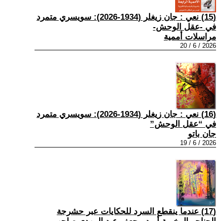
(15) نعي : جان زيغلر (1934-2026): سويسري متمرد
في -عقل الوحش-
مراسلات أممية
2026 / 6 / 20
(16) نعي : جان زيغلر (1934-2026): سويسري متمرد
في “عقل الوحش”
جان باتو
2026 / 6 / 19
(17) عندما ينقطع السرد للحكايات عبر حشرجة