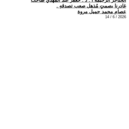
الحناجر الرخيمة أ . د . جعفر عبد المهدي صاحب
غادرنا بصمتٍ مُذهل صعب تصدقهِ .
عصام محمد جميل مروة
2026 / 6 / 14