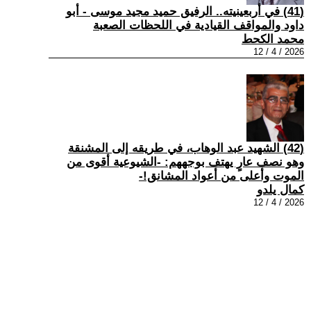
(41) في أربعينيته.. الرفيق حميد مجيد موسى - أبو
داود والمواقف القيادية في اللحظات الصعبة
محمد الكحط
2026 / 4 / 12
(42) الشهيد عبد الوهاب، في طريقه إلى المشنقة
وهو نصف عارٍ يهتف بوجههم: -الشيوعية أقوى من
الموت وأعلى من أعواد المشانق!-
كمال يلدو
2026 / 4 / 12