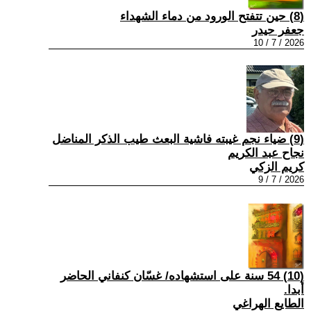
(8) حين تتفتح الورود من دماء الشهداء
جعفر حيدر
2026 / 7 / 10
(9) ضياء نجم غيبته فاشية البعث طيب الذكر المناضل
نجاح عبد الكريم
كريم الزكي
2026 / 7 / 9
(10) 54 سنة على استشهاده/ غسّان كنفاني الحاضر
أبدا.
الطايع الهراغي