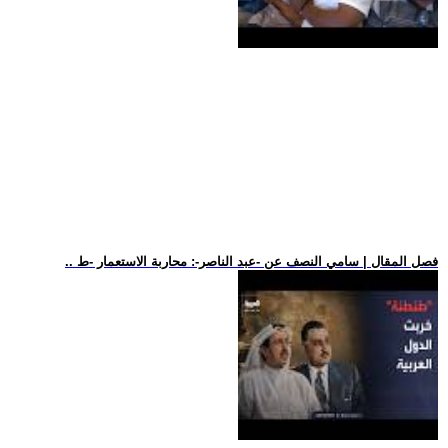
.. فصل المقال | سامي النصف عن -عبد الناصر-: محاربة الاستعمار -ط