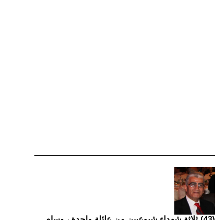
(43) ثلاثة شهداء شيوعيين من عائلة واحدة ، وسام