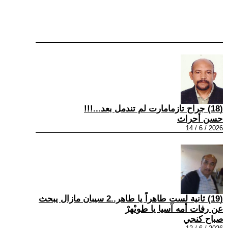
(18) جراح تازمامارت لم تندمل بعد...!!!
حسن أحراث
2026 / 6 / 14
(19) ثانية لست طاهراً يا طاهر..2 سيبان مازال يبحث
عن رفات أمه آسيا يا طويْهرْ
صباح كنجي