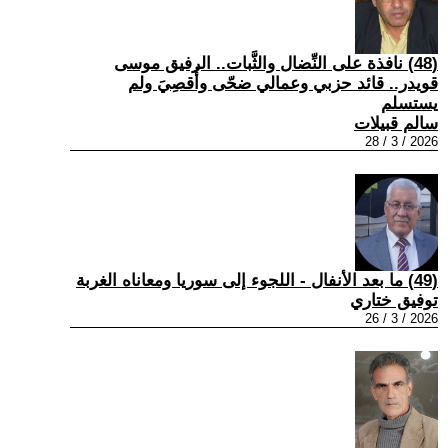
(48) نافذة على النِّضال والثَّبات.. الرفيق موسى
قويدر.. قائد حزبي وعمالي ضحّى وأُقصِيَ ولم
يستسلم
سالم قبيلات
2026 / 3 / 28
(49) ما بعد الأنفال - اللجوء إلى سوريا ومعاناه الغربة
توفيق ختاري
2026 / 3 / 26