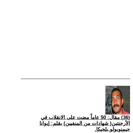
(36) مقال: 50 عاماً مضت على الانقلاب في
الأرجنتين( شهادات من المنفيين) بقلم: إيوانا
جيمنوبولو.بلجيكا.