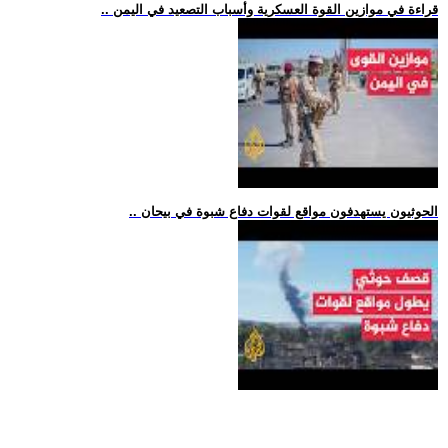
.. قراءة في موازين القوة العسكرية وأسباب التصعيد في اليمن
.. الحوثيون يستهدفون مواقع لقوات دفاع شبوة في بيحان