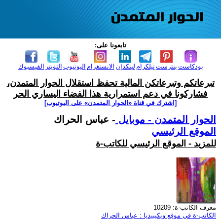
تابعونا على:
بودكاست
بنترست
تيلكرام
لينكدإن
الانستغرام
اليوتيوب
التويتر
الفيسبوك
تبرعاتكم وتبرعاتكن المالية تحفظ استقلال الحوار المتمدن،
فشاركونا في دعم استمرارية هذا الفضاء اليساري الحر
[اشترك في قناة ‫«الحوار المتمدن» على اليوتيوب]
الحوار المتمدن - موبايل
- عباس الحراك
الموقع الرئيسي
للمزيد - الموقع الرئيسي للكاتب-ة
معرف الكاتب-ة: 10209
الكاتب-ة في موقع ويكيبيديا : عباس الحراك