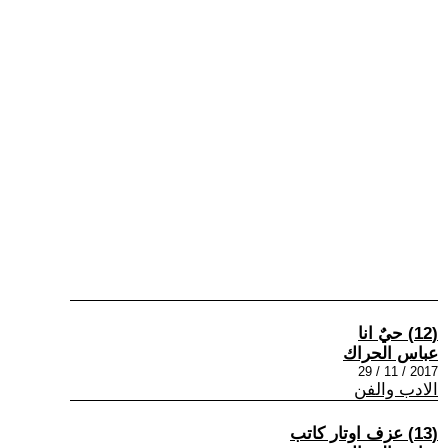
(12) حيٌ انا
عباس الحراك
2017 / 11 / 29
الادب والفن
(13) عزف اوتار كاتب