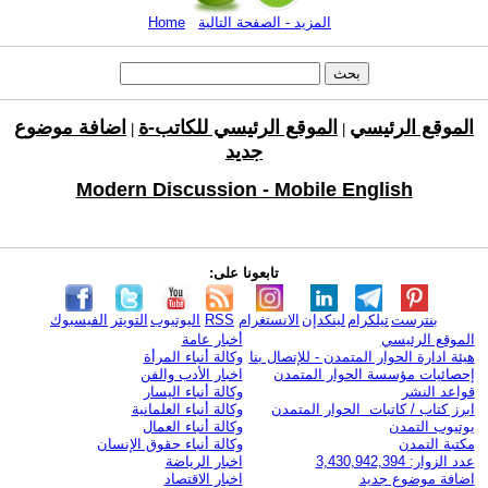
المزيد - الصفحة التالية
Home
الموقع الرئيسي
الموقع الرئيسي للكاتب-ة
اضافة موضوع
|
|
جديد
Modern Discussion - Mobile English
تابعونا على:
بنترست
تيلكرام
لينكدإن
الانستغرام
RSS
اليوتيوب
التويتر
الفيسبوك
الموقع الرئيسي
أخبار عامة
هيئة ادارة الحوار المتمدن - للإتصال بنا
وكالة أنباء المرأة
إحصائيات مؤسسة الحوار المتمدن
اخبار الأدب والفن
قواعد النشر
وكالة أنباء اليسار
ابرز كتاب / كاتبات الحوار المتمدن
وكالة أنباء العلمانية
يوتيوب التمدن
وكالة أنباء العمال
مكتبة التمدن
وكالة أنباء حقوق الإنسان
عدد الزوار: 3,430,942,394
اخبار الرياضة
اضافة موضوع جديد
اخبار الاقتصاد