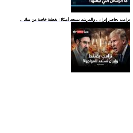
.. ترامب يحاصر إيران.. والمرشد يستعد أمنيًا! | تغطية خاصة من سك