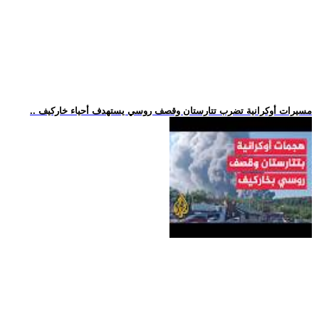
.. مسيرات أوكرانية تضرب تتارستان وقصف روسي يستهدف أحياء خاركيف