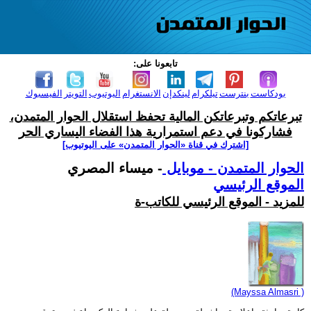
تابعونا على:
بودكاست
بنترست
تيلكرام
لينكدإن
الانستغرام
اليوتيوب
التويتر
الفيسبوك
تبرعاتكم وتبرعاتكن المالية تحفظ استقلال الحوار المتمدن،
فشاركونا في دعم استمرارية هذا الفضاء اليساري الحر
[اشترك في قناة ‫«الحوار المتمدن» على اليوتيوب]
الحوار المتمدن - موبايل
- ميساء المصري
الموقع الرئيسي
للمزيد - الموقع الرئيسي للكاتب-ة
(Mayssa Almasri )