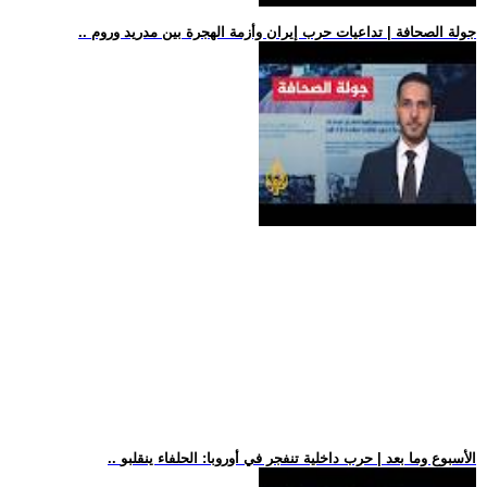
.. جولة الصحافة | تداعيات حرب إيران وأزمة الهجرة بين مدريد وروم
.. الأسبوع وما بعد | حرب داخلية تنفجر في أوروبا: الحلفاء ينقلبو