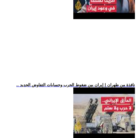
.. نافذة من طهران | إيران بين ضغوط الحرب وحسابات التفاوض الجديد