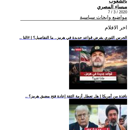
بالشعوب
ميساء المصري
2020 / 3 / 7
مواضيع وابحاث سياسية
اخر الافلام
.. الحرس الثوري يفرض قواعد جديدة في هرمز.. ما التفاصيل؟ | #التا
.. نافذة من أمريكا | هل تعطل أزمة الثقة إعادة فتح مضيق هرمز؟