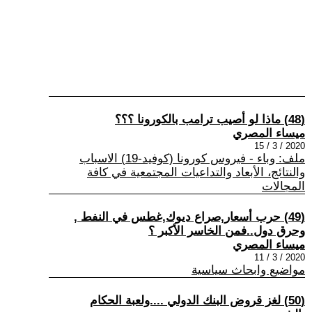
(48) ماذا لو أصيب ترامب بالكورونا ؟؟؟
ميساء المصري
2020 / 3 / 15
ملف: وباء - فيروس كورونا (كوفيد-19) الاسباب
والنتائج، الأبعاد والتداعيات المجتمعية في كافة
المجالات
(49) حرب أسعار,صراع ديوك,غطس في النفط ,
وحرق دول..فمن الخاسر الأكبر ؟
ميساء المصري
2020 / 3 / 11
مواضيع وابحاث سياسية
(50) لغز قروض البنك الدولي ....ولعبة الحكام