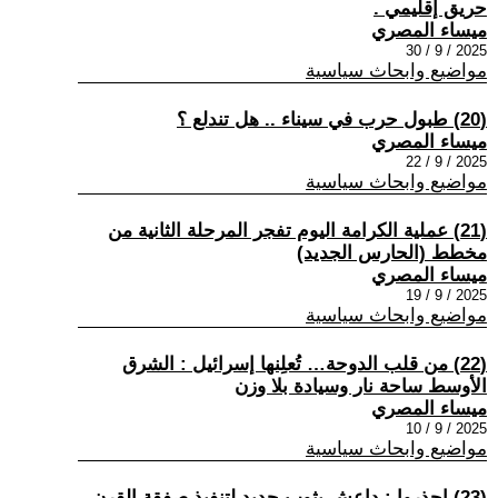
حريق إقليمي .
ميساء المصري
2025 / 9 / 30
مواضيع وابحاث سياسية
(20) طبول حرب في سيناء .. هل تندلع ؟
ميساء المصري
2025 / 9 / 22
مواضيع وابحاث سياسية
(21) عملية الكرامة اليوم تفجر المرحلة الثانية من
مخطط (الحارس الجديد)
ميساء المصري
2025 / 9 / 19
مواضيع وابحاث سياسية
(22) من قلب الدوحة… تُعلِنها إسرائيل : الشرق
الأوسط ساحة نار وسيادة بلا وزن
ميساء المصري
2025 / 9 / 10
مواضيع وابحاث سياسية
(23) إحذروا : داعش بثوب جديد لتنفيذ صفقة القرن