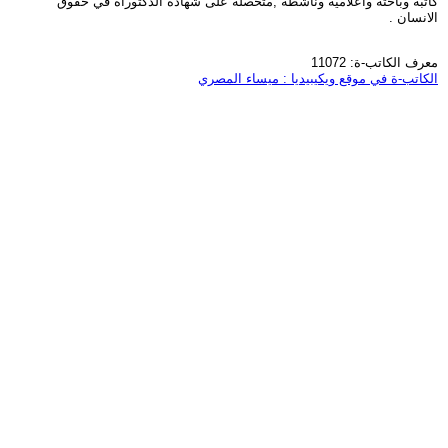
كاتبة وباحثة واعلامية وناشطة ,متحصلة على شهادة الدكتوراة في حقوق
الانسان .
معرف الكاتب-ة: 11072
الكاتب-ة في موقع ويكيبيديا : ميساء المصري