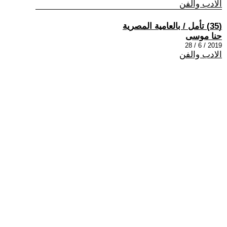
الادب والفن
(35) تأمل / بالعامية المصرية
حنا موسى
2019 / 6 / 28
الادب والفن