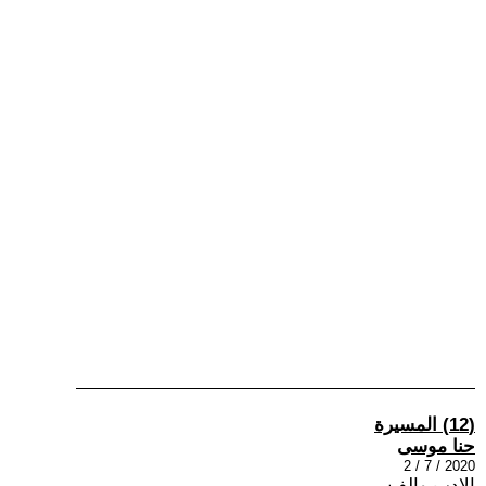
(12) المسيرة
حنا موسى
2020 / 7 / 2
الادب والفن