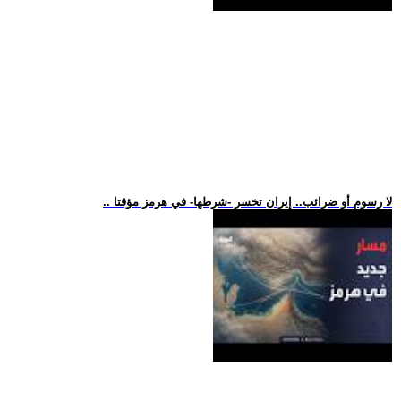
.. لا رسوم أو ضرائب.. إيران تخسر -شرطها- في هرمز مؤقتا