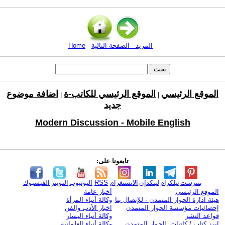
المزيد - الصفحة التالية
Home
الموقع الرئيسي
الموقع الرئيسي للكاتب-ة
اضافة موضوع
|
|
جديد
Modern Discussion - Mobile English
تابعونا على:
بنترست
تيلكرام
لينكدإن
الانستغرام
RSS
اليوتيوب
التويتر
الفيسبوك
الموقع الرئيسي
أخبار عامة
هيئة ادارة الحوار المتمدن - للإتصال بنا
وكالة أنباء المرأة
إحصائيات مؤسسة الحوار المتمدن
اخبار الأدب والفن
قواعد النشر
وكالة أنباء اليسار
ابرز كتاب / كاتبات الحوار المتمدن
وكالة أنباء العلمانية