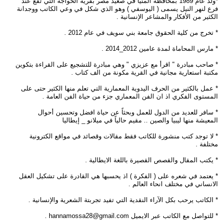
*ولد عام 1989 بمحافظة المنيا في صعيد مصر بقرية الخواجة التي تقع عند
فرع لنهر النيل يسمى ( اليوسفي ) وهو الذي شكل في وعي الكاتب ووجدانة
الكثير من الأفكار والمشاعر الإنسانية .
* تخرج من كلية الحقوق جامعة بني سويف في عام 2012 .
* مارس المحاماة لمدة عامين 2012_2014 .
* صاحب مبادرة " اقرأ مع عزيزي " وهي مبادرة للتشجيع على القراءة بتكوين
مكتبة استعارية مجانية في القرية مكونة من الف كتاب .
* عمل بالكثير من الحرف اليدوية المعمارية التي تعلم منها الكثير حتى على
المستوى الفكري اذ ان الفن المعماري جزء من حياة الفن العامة .
* سافر للعديد من الدول للعمل وبحثاً عن حياة افضل وتحسين أحوال
المعيشة منها ليبيا والصين .. مقيم حالياً في ميلانو _ إيطاليا
* لا توجد كتب منشورة للكاتب فقط مقالات وقصائد في مواقع الكترونية
مختلفة .
* يكتب المقال والقصص القصيرة باللغة الايطالية .
* يعتمد في شعره على ( الفكرة ) اذ يحسبها هي القادرة على تشكيل العقل
الانساني في مختلف انحاء العالم .
* الكاتب يرحب بكل الآراء النقدية التي تفيد تجربتة الشعرية والإنسانية .
* للتواصل مع الكاتب عبر الايميل
hannamossa28@gmail.com
.