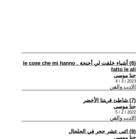
(6) أشياء خلقت لي أجنحة . le cose che mi hanno
fatto le ali
حنا موسى
2023 / 3 / 4
الادب والفن
(7) شاطئ قريتنا الأخضر
حنا موسى
2022 / 2 / 5
الادب والفن
(8) اثنى عشر حجر في الجلجال
حنا موسى