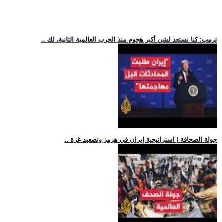
.. ترمب: كنا نستعد لشن أكبر هجوم منذ الحرب العالمية الثانية، لك
.. جولة الصحافة | استراتيجية إيران في هرمز وتصعيد غزة