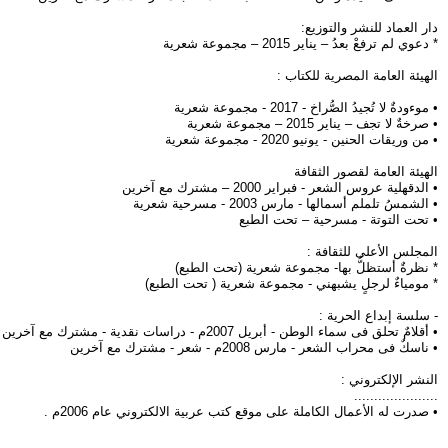
دار العماد للنشر والتوزيع:
* دعوي لم ترفعْ بعدُ – يناير 2015 – مجموعة شعرية
الهيئة العامة المصرية للكتاب :
• موءودةٌ لا تُجيدُ الصُّراخ - 2017 - مجموعة شعرية
• صرخةٌ لا تجف – يناير 2015 – مجموعة شعرية
• من وريقات الحنين - يونيو 2020 - مجموعة شعرية
الهيئة العامة لقصور الثقافة
• الدقهلية عروس الشعر - فبراير 2000 – مشترك مع آخرين
• الشمسُ تلملم أسمالها - مارس 2003 - مسرحية شعرية
• تحت التوتة - مسرحية – تحت الطبع
المجلس الأعلى للثقافة :
* نظرةٌ أستظلُّ بها- مجموعة شعرية (تحت الطبع)
* مومياءٌ لرجلٍ يشبهني - مجموعة شعرية ( تحت الطبع)
- سلسة إبداع الحرية :
• أقلامٌ تحلق فى سماء الوطن - أبريل 2007م - دراسات نقدية - مشترك مع آخرين
• ناسكٌ فى محراب الشعر - مارس 2008م - شعر - مشترك مع آخرين
النشر الإلكتروني :
.....................
• صدرت له الأعمال الكاملة على موقع كتب عربية الالكتروني عام 2006م .