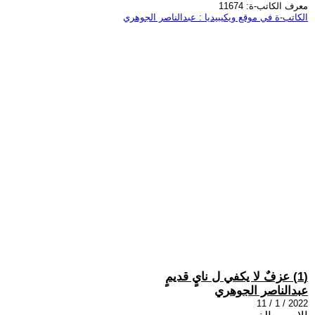
معرف الكاتب-ة: 11674
الكاتب-ة في موقع ويكيبيديا : عبدالناصر الجوهري
(1) عزفٌ لا يكفي ل نايٍ قديمٍ
عبدالناصر الجوهري
2022 / 1 / 11