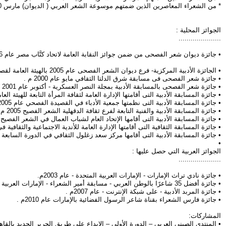
* من الشعراء المعاصرين الذين ضمتهم موسوعة الشعر العربي ( الديوان) مارس 2020م.
الجوائز المحلية :
.....................
• جائزة ديوان شعر الفصحى من ضمن جوائز النقابة العامة لاتحاد كتَّاب مصر عام 2016 م.
• الجائزة الأدبية المركزية- فرع ديوان الشعر الفصحى عام 2005 بالهيئة العامة لقصور الثقافة - وزارة الثقافة.
• جائزة شعر الفصحى فى مسابقة شرق الدلتا الثقافي مايو عام 2000 م .
• جائزة شعر الفصحى بالمسابقة الأدبية بمجلة النصر العسكرية - أكتوبر عام 2001 .
• جائزة المسابقة الأدبية التى أقامتها الإدارة العامة لثقافة المرأة التابعة للهيئة العام
• جائزة المسابقة الأدبية التى نظمتها جمعية الأدباء في القصيدة الفصحي عام 2005 م
• جائزة المسابقة الأدبية والفنية التابعة لفرع ثقافة الدقهلية الشعر الفصيح 2005 م
• جائزة المسابقة الأدبية التى أقامها الإتحاد العام لشباب العمال في الشعر الفصيح – يناير 
• جائزة المسابقة الثقافية التى أقامتها الإدارة العامة للأندية الاجتماعية والثقافية في شع
• جائزة المسابقة الأدبية التى أقامها مركز سعد زغلول الثقافي في الدورة السابعة عام 006
•
الجوائز العربية التي حصل عليها :
.....................
• جائزة نادي تراث الإمارات - الإمارات العربية المتحدة - عام 2003م.
• جائزة أفضل 35 شاعرًا بالوطن العربي - مسابقة أمير الشعراء - الإمارات العربية المتحدة - عام 2008م .
• جائزة المربد الأدبية - على شبكة الإنترنت - عام 2007م .
• جائزة فارس الشعراء بقناة شاعر الرسول الفضائية بالإمارات عام 2010م .
المشاركات:
• المنتدى الصيني العربي – الدورة الأولى – الابداع على طريق الحرير الجديد بالقاهرة –