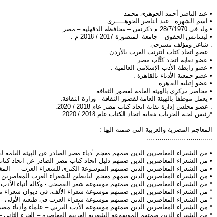
• عبد الناصر أحمد الجوهرى محمد
• اسم الشهرة : عبد الناصر الجوهـــــرى
• ولد فى 28/7/1970 م دكرنس – محافظة الدقهلية – مصر
• ليسانس الحقوق – جامعة المنصورة 2017 / 2018 م .
. شاعر ومؤلف مسرحي
. عضو اتحاد كتاب انترنت العرب بالأردن
• عضو نقابة اتحاد كتَّاب مصر .
• عضو رابطة الأدب الإسلامي العالمية .
• عضو جمعية الأدباء بالقاهرة .
• عضو إتيليه القاهرة
• محاضر مركزى بالهيئة العامة لقصور الثقافة .
• يعمل موظفاً بالهيئة العامة لقصور الثقافة - وزارة الثقافة.
. عضو مجلس إدارة نقابة اتحاد كتاب مصر عام 2018 / 2020.
*رئيس لجنة الحريات بنقابة اتحاد الكتاب عام 2018 / 2020
المعاجم المصرية والعربية التي ضمته اليها :
..................................
• من الشعراء المعاصرين الذين ضمهم معجم أدباء مصر الصادر عن الهيئة العامة لقصور الث
• من الشعراء المعاصرين الذين ضمهم دليل اتحاد كتاب مصر الصادر عن اتحاد كتاب مصر 
• من الشعراء المعاصرين الذين ضمتهم الموسوعة الكبرى للشعراء العرب - – المغرب - 15
• من الشعراء المعاصرين الذين ضمهم معجم البابطين للشعراء العرب المعاصرين في طبعته الثال
* من الشعراء المعاصرين الذين ضمتهم موسوعة شعر الفصحى - وكالة أنباء الأدب العربى
* من الشعراء المعاصرين الذين ضمتهم موسوعة شعراء الألف، في ديوان شعراء مصر الص
* من الشعراء المعاصرين الذين ضمتهم موسوعة شعراء العرب في طبعته الأولى - المجلد الثامن – 2018 - المملك
* من الشعراء المعاصرين الذين ضمتهم موسوعة الأدب العربي – علماء وأدباء مصر – 2019 - العرا
* من الشعراء الذين ضمتهم الموسوعة الشعرية العربية المعاصرة – الجزء الثاني –