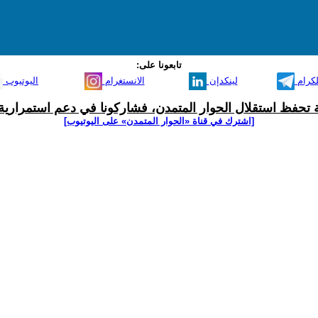
تابعونا على:
لكرام
لينكدإن
الانستغرام
اليوتيوب
ية تحفظ استقلال الحوار المتمدن، فشاركونا في دعم استمرارية 
[اشترك في قناة ‫«الحوار المتمدن» على اليوتيوب]