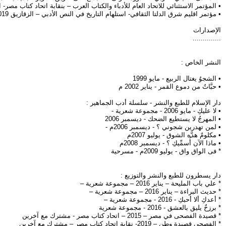
• المؤتمر الاستثنائي للاتحاد العام للأدباء والكتاب العرب – بنقابة اتحاد كتاب مصر- القا
• مؤتمر اقليم شرق الدلتا الثقافي- استلهام التاريخ في النص الأدبي – الزقازيق 2019
الإصدارات
..............
النشر الخاص :
• الشجوُ يغتال الربيع - مايو 1999
• حبَّاتٌ من دموع القمر - يناير 2002 م
دار الإسلام للطبع والنشر - سلسلة أدب الجماهير :
• لا عليكِ - مايو 2006 - مجموعة شعرية -
• المهرجُ لا يستطيع الضحك - ديسمبر 2006
• لمن تهدرين شجوني ؟ - ديسمبر 2006م -
• مكلومٌ هدَّه الشوق - يوليو 2007م
• ماذا الآن أُسمِّيكِ ؟ - ديسمبر 2008م
* فى الواق واق - يوليو 2009م - مسرحية
دار يسطرون للطبع والنشر والتوزيع :
* علي باب المليحة – يناير 2016 – مجموعة شعرية –
* حديث البراءة – يناير 2016 – مجموعة شعرية –
* أعدكِ ألا أحبكِ - 2016 - مجموعة شعرية –
* برزخٌ يليق بالعشق - 2016 - مجموعة شعرية
* قصيدة الفصحى في مصر – 2015 – اتحاد كتاب مصر - مشترك مع آخرين
* الفصحى قصيدة وطن – 2019- نقابة اتحاد كتاب مصر – مشترك مع آخرين