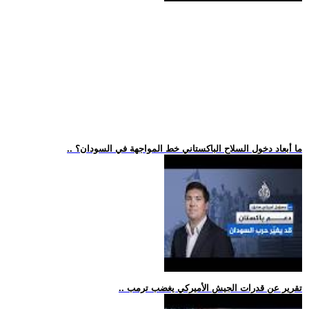
.. ما أبعاد دخول السلاح الباكستاني خط المواجهة في السودان؟
.. تقرير عن قدرات الجيش الأميركي يغضب ترمب