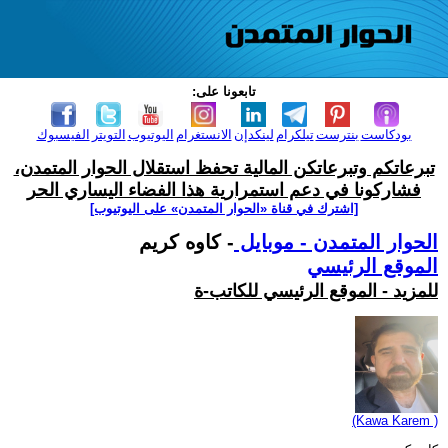
تابعونا على:
بودكاست
بنترست
تيلكرام
لينكدإن
الانستغرام
اليوتيوب
التويتر
الفيسبوك
تبرعاتكم وتبرعاتكن المالية تحفظ استقلال الحوار المتمدن،
فشاركونا في دعم استمرارية هذا الفضاء اليساري الحر
[اشترك في قناة ‫«الحوار المتمدن» على اليوتيوب]
الحوار المتمدن - موبايل
- كاوه كريم
الموقع الرئيسي
للمزيد - الموقع الرئيسي للكاتب-ة
(Kawa Karem )