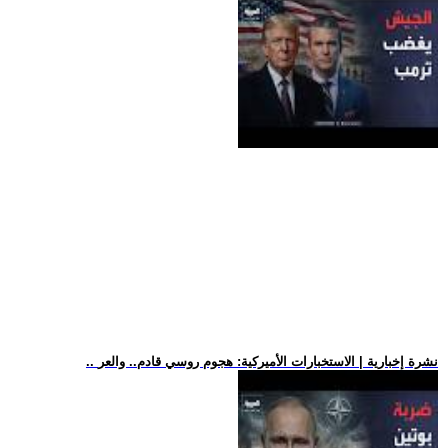
.. نشرة إخبارية | الاستخبارات الأميركية: هجوم روسي قادم.. والعر