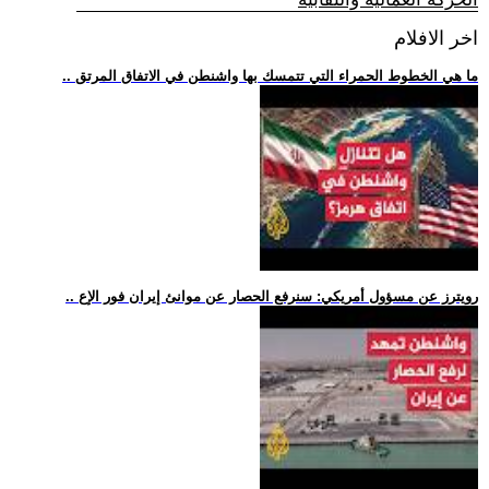
اخر الافلام
.. ما هي الخطوط الحمراء التي تتمسك بها واشنطن في الاتفاق المرتق
.. رويترز عن مسؤول أمريكي: سنرفع الحصار عن موانئ إيران فور الإع