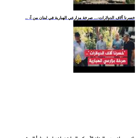
.. -خسرنا آلاف الدولارات-... صرخة مزارعي الهبارية في لبنان من آ