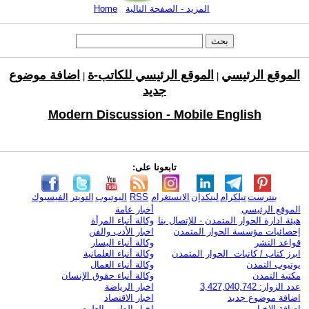
المزيد - الصفحة التالية
Home
الموقع الرئيسي
الموقع الرئيسي للكاتب-ة
اضافة موضوع
|
|
جديد
Modern Discussion - Mobile English
تابعونا على:
بنترست
تيلكرام
لينكدإن
الانستغرام
RSS
اليوتيوب
التويتر
الفيسبوك
الموقع الرئيسي
أخبار عامة
هيئة ادارة الحوار المتمدن - للإتصال بنا
وكالة أنباء المرأة
إحصائيات مؤسسة الحوار المتمدن
اخبار الأدب والفن
قواعد النشر
وكالة أنباء اليسار
ابرز كتاب / كاتبات الحوار المتمدن
وكالة أنباء العلمانية
يوتيوب التمدن
وكالة أنباء العمال
مكتبة التمدن
وكالة أنباء حقوق الإنسان
عدد الزوار: 3,427,040,742
اخبار الرياضة
اضافة موضوع جديد
اخبار الاقتصاد
اضافة الاخبار
اخبار الطب والعلوم