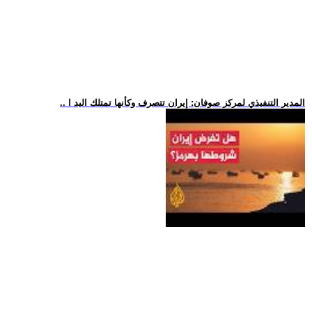
.. المدير التنفيذي لمركز صوفان: إيران تتصرف وكأنها تمتلك اليد ا