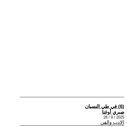
(6) في طي النسيان
صبري أوغنا
2025 / 9 / 28
الادب والفن