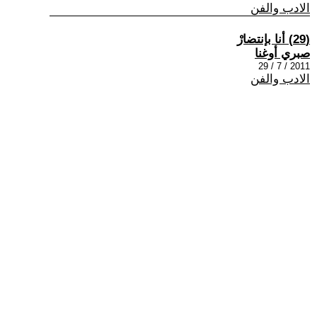
الادب والفن
(29) أنا بإنتضارْ
صبري أوغنا
2011 / 7 / 29
الادب والفن