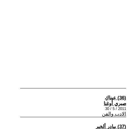
(36) عيناكِ
صبري أوغنا
2011 / 5 / 30
الادب والفن
(37) بيادر ألخير