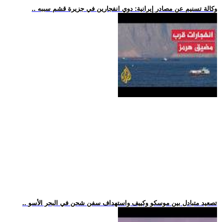
.. وكالة تسنيم عن مصادر إيرانية: دوي انفجارين في جزيرة قشم سببه
.. تصعيد متبادل بين موسكو وكييف واستهداف سفن شحن في البحر الأسو