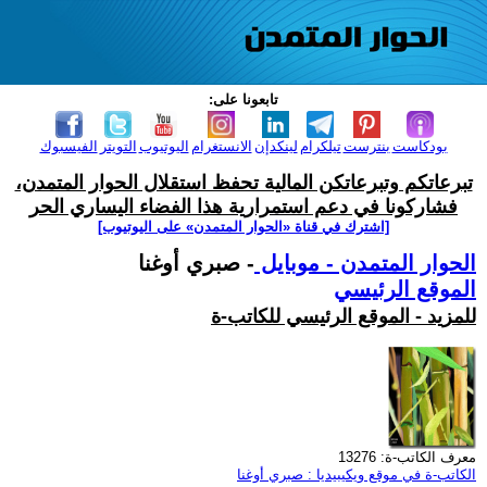
تابعونا على:
بودكاست
بنترست
تيلكرام
لينكدإن
الانستغرام
اليوتيوب
التويتر
الفيسبوك
تبرعاتكم وتبرعاتكن المالية تحفظ استقلال الحوار المتمدن،
فشاركونا في دعم استمرارية هذا الفضاء اليساري الحر
[اشترك في قناة ‫«الحوار المتمدن» على اليوتيوب]
الحوار المتمدن - موبايل
- صبري أوغنا
الموقع الرئيسي
للمزيد - الموقع الرئيسي للكاتب-ة
معرف الكاتب-ة: 13276
الكاتب-ة في موقع ويكيبيديا : صبري أوغنا