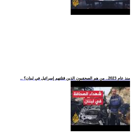
.. منذ عام 2023.. من هم الصحفيون الذين قتلتهم إسرائيل في لبنان؟