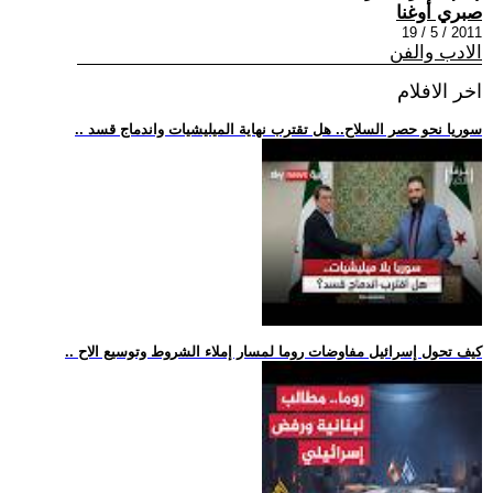
صبري أوغنا
2011 / 5 / 19
الادب والفن
اخر الافلام
.. سوريا نحو حصر السلاح.. هل تقترب نهاية الميليشيات واندماج قسد
.. كيف تحول إسرائيل مفاوضات روما لمسار إملاء الشروط وتوسيع الاح