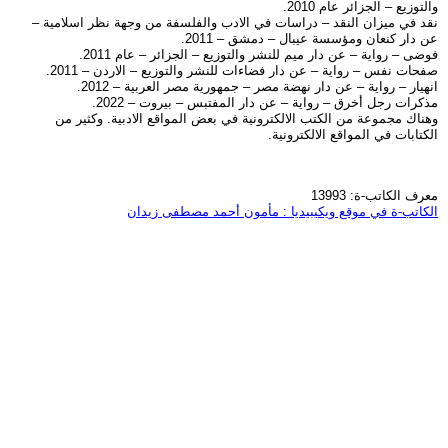
والتوزيع – الجزائر عام 2010.
نقد في ميزان النقد – دراسات في الادب والفلسفة من وجهة نظر اسلامية –
عن دار كنعان ومؤسسة عيبال – دمشق – 2011.
فوضى – رواية – عن دار ميم للنشر والتوزيع – الجزائر – عام 2011.
صفحات نفس – رواية – عن دار فضاءات للنشر والتوزيع – الاردن – 2011.
انهيار – رواية – عن دار نهضة مصر – جمهورية مصر العربية – 2012.
مذكرات رجل أخرق – رواية – عن دار المفتبس – بيروت – 2022.
وهناك مجموعة من الكتب الالكترونية في بعض المواقع الادبية. وكثير من
الكتابات في المواقع الالكترونية.
معرف الكاتب-ة: 13993
الكاتب-ة في موقع ويكيبيديا : مأمون أحمد مصطفى زيدان