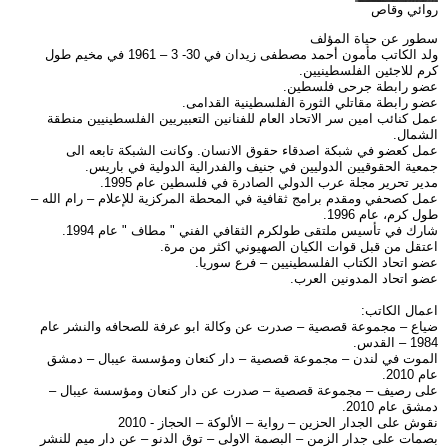
روائي وقاص
سطور عن حياة المؤلف
ولد الكاتب مأمون أحمد مصطفى زيدان في 30- 3 – 1961 في مخيم طول
كرم للاجئين الفلسطينيين.
عضو رابطة جرحى فلسطين.
عضو رابطة مقاتلي الثورة الفلسطينية القدامى.
عمل كنائب امين سر الاتحاد العام للفنانين التعبيريين الفلسطينيين منطقة
الشمال.
عمل كعضو في شبكة اصدقاء حقوق الانسان. وكانت الشبكة تابعه الى
جمعية الحقوقيين الدوليين في جنيف والفدرالية الدولية في باريس.
مدير تحرير مجلة عرب الدولي الصادرة في فلسطين عام 1995.
عمل كصحفي ومقدم برامج ثقافية في المحطة المركزية للإعلام – رام الله –
طول كرم، عام 1996.
شارك في تأسيس ملتقى طولكرم الثقافي الفني " مطاف " عام 1994.
اعتقل من قبل قوات الكيان الصهيوني اكثر من مرة.
عضو اتحاد الكتاب الفلسطينيين – فرع سوريا.
عضو اتحاد المدونين العرب.
اعمال الكاتب:
ضياع – مجموعة قصصية – صدرت عن وكالة ابو عرفة للصحافه والنشر عام
1984 – القدس.
الموت في لندن – مجموعة قصصية – دار كنعان ومؤسسة عيبال – دمشق
عام 2010.
على رصيف – مجموعة قصصية – صدرت عن دار كنعان ومؤسسة عيبال –
دمشق عام 2010.
نقوش على الجدار الحزين – رواية – الألوكة – الحجاز - 2010
بصمات على جدار الزمن – البصمة الاولى – توق الدنو – عن دار ميم للنشر