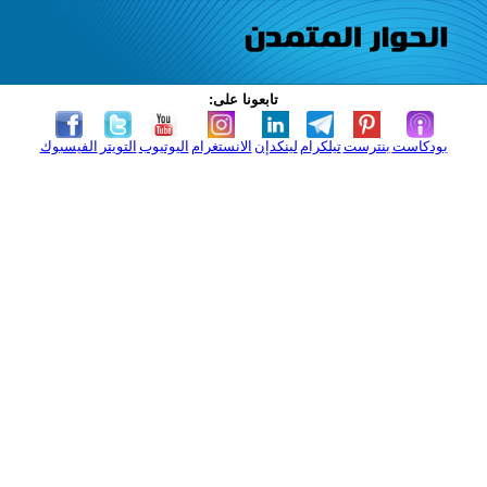
تابعونا على:
بودكاست
بنترست
تيلكرام
لينكدإن
الانستغرام
اليوتيوب
التويتر
الفيسبوك