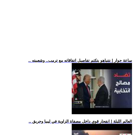
.. ساعة حوار | نتنياهو يتكتم تفاصيل اتفاقاته مع ترمب.. وشعبيته
.. العالم الليلة | انفجار قوي داخل مصفاة الزاوية في ليبيا وحريق