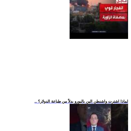
.. لماذا اشترت واشنطن الين باليورو بدلاً من طباعة الدولار؟