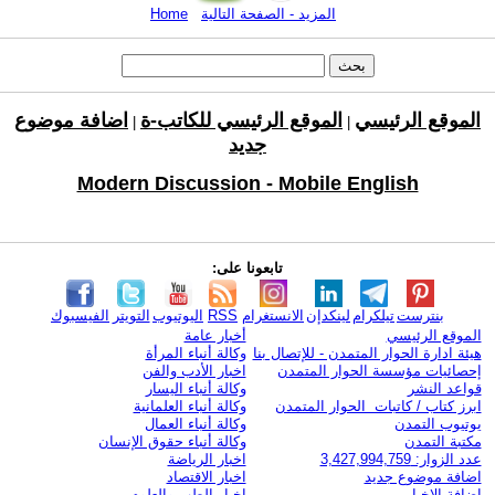
المزيد - الصفحة التالية
Home
الموقع الرئيسي
الموقع الرئيسي للكاتب-ة
اضافة موضوع
|
|
جديد
Modern Discussion - Mobile English
تابعونا على:
بنترست
تيلكرام
لينكدإن
الانستغرام
RSS
اليوتيوب
التويتر
الفيسبوك
الموقع الرئيسي
أخبار عامة
هيئة ادارة الحوار المتمدن - للإتصال بنا
وكالة أنباء المرأة
إحصائيات مؤسسة الحوار المتمدن
اخبار الأدب والفن
قواعد النشر
وكالة أنباء اليسار
ابرز كتاب / كاتبات الحوار المتمدن
وكالة أنباء العلمانية
يوتيوب التمدن
وكالة أنباء العمال
مكتبة التمدن
وكالة أنباء حقوق الإنسان
عدد الزوار: 3,427,994,759
اخبار الرياضة
اضافة موضوع جديد
اخبار الاقتصاد
اضافة الاخبار
اخبار الطب والعلوم