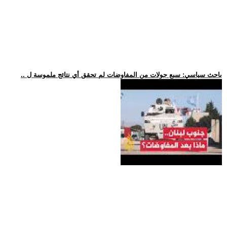
.. باحث سياسي: سبع جولات من المفاوضات لم تحقق أي نتائج ملموسة ل