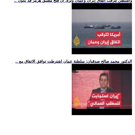
.. واشنطن تترقب اتفاق إيران وعمان وترى أن فتح مضيق هرمز قد يكون
.. الدكتور محمد صالح صدقيان: سلطنة عمان اشترطت توافق الاتفاق مع