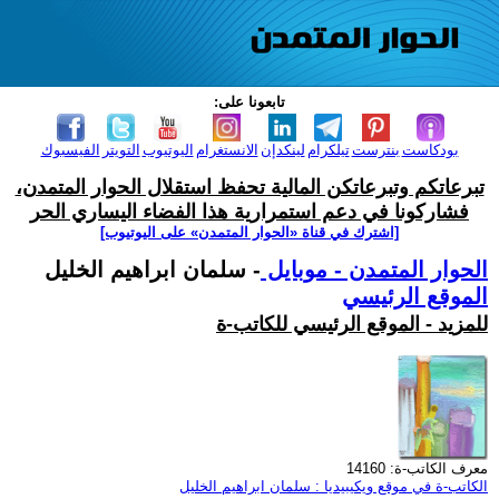
تابعونا على:
بودكاست
بنترست
تيلكرام
لينكدإن
الانستغرام
اليوتيوب
التويتر
الفيسبوك
تبرعاتكم وتبرعاتكن المالية تحفظ استقلال الحوار المتمدن،
فشاركونا في دعم استمرارية هذا الفضاء اليساري الحر
[اشترك في قناة ‫«الحوار المتمدن» على اليوتيوب]
الحوار المتمدن - موبايل
- سلمان ابراهيم الخليل
الموقع الرئيسي
للمزيد - الموقع الرئيسي للكاتب-ة
معرف الكاتب-ة: 14160
الكاتب-ة في موقع ويكيبيديا : سلمان ابراهيم الخليل