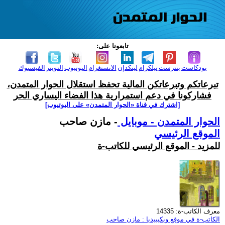
تابعونا على:
بودكاست
بنترست
تيلكرام
لينكدإن
الانستغرام
اليوتيوب
التويتر
الفيسبوك
تبرعاتكم وتبرعاتكن المالية تحفظ استقلال الحوار المتمدن،
فشاركونا في دعم استمرارية هذا الفضاء اليساري الحر
[اشترك في قناة ‫«الحوار المتمدن» على اليوتيوب]
الحوار المتمدن - موبايل
- مازن صاحب
الموقع الرئيسي
للمزيد - الموقع الرئيسي للكاتب-ة
معرف الكاتب-ة: 14335
الكاتب-ة في موقع ويكيبيديا : مازن صاحب