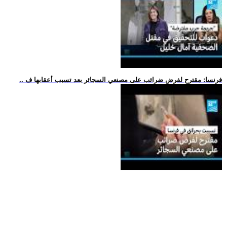
.. فرنسا: مقترح لفرض ضرائب على مصنعي السجائر بعد تسبب أعقابها ف