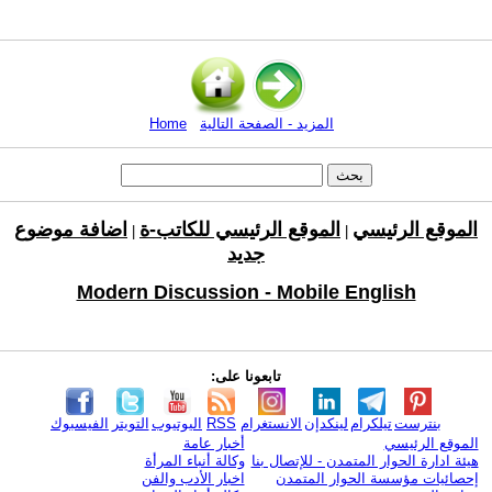
المزيد - الصفحة التالية
Home
الموقع الرئيسي
الموقع الرئيسي للكاتب-ة
اضافة موضوع
|
|
جديد
Modern Discussion - Mobile English
تابعونا على:
بنترست
تيلكرام
لينكدإن
الانستغرام
RSS
اليوتيوب
التويتر
الفيسبوك
الموقع الرئيسي
أخبار عامة
هيئة ادارة الحوار المتمدن - للإتصال بنا
وكالة أنباء المرأة
إحصائيات مؤسسة الحوار المتمدن
اخبار الأدب والفن