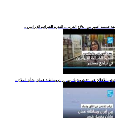
.. بعد خمسة أشهر من اندلاع الحرب... القدرة الشرائية للإيرانيين
.. ترقب للإعلان عن اتفاق وشيك بين إيران وسلطنة عمان بشأن الملاح