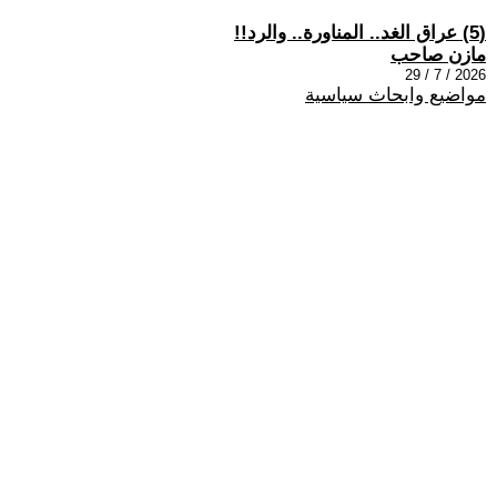
(5) عراق الغد.. المناورة.. والرد!!
مازن صاحب
2026 / 7 / 29
مواضيع وابحاث سياسية