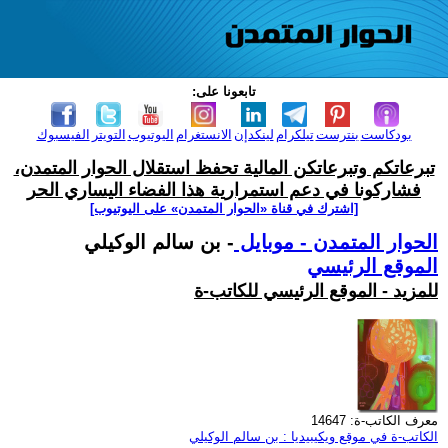
تابعونا على:
بودكاست
بنترست
تيلكرام
لينكدإن
الانستغرام
اليوتيوب
التويتر
الفيسبوك
تبرعاتكم وتبرعاتكن المالية تحفظ استقلال الحوار المتمدن،
فشاركونا في دعم استمرارية هذا الفضاء اليساري الحر
[اشترك في قناة ‫«الحوار المتمدن» على اليوتيوب]
الحوار المتمدن - موبايل
- بن سالم الوكيلي
الموقع الرئيسي
للمزيد - الموقع الرئيسي للكاتب-ة
معرف الكاتب-ة: 14647
الكاتب-ة في موقع ويكيبيديا : بن سالم الوكيلي