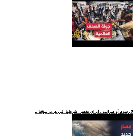
.. لا رسوم أو ضرائب.. إيران تخسر -شرطها- في هرمز مؤقتا