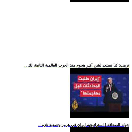
.. ترمب: كنا نستعد لشن أكبر هجوم منذ الحرب العالمية الثانية، لك
.. جولة الصحافة | استراتيجية إيران في هرمز وتصعيد غزة