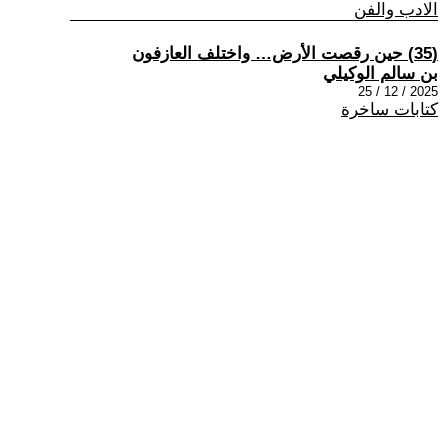
الادب والفن
(35) حين رقصت الأرض… واختلف العازفون
بن سالم الوكيلي
2025 / 12 / 25
كتابات ساخرة