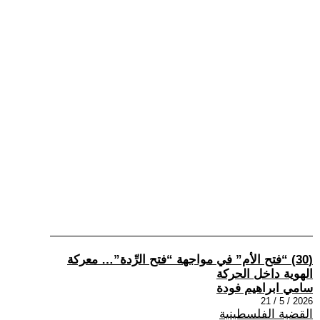
(30) “فتح الأم” في مواجهة “فتح الرِّدة”… معركة
الهوية داخل الحركة
سامي ابراهيم فودة
2026 / 5 / 21
القضية الفلسطينية