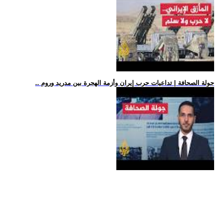
.. جولة الصحافة | تداعيات حرب إيران وأزمة الهجرة بين مدريد وروم