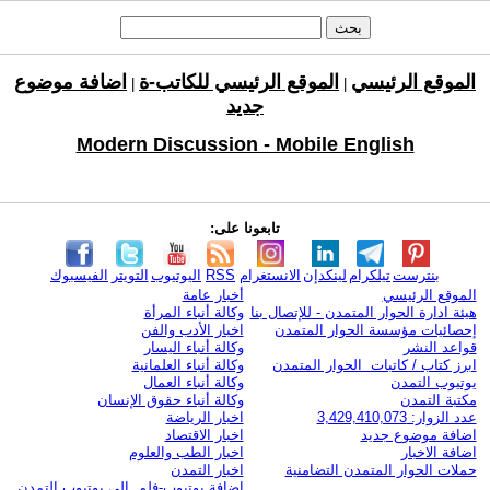
الموقع الرئيسي
الموقع الرئيسي للكاتب-ة
اضافة موضوع
|
|
جديد
Modern Discussion - Mobile English
تابعونا على:
بنترست
تيلكرام
لينكدإن
الانستغرام
RSS
اليوتيوب
التويتر
الفيسبوك
الموقع الرئيسي
أخبار عامة
هيئة ادارة الحوار المتمدن - للإتصال بنا
وكالة أنباء المرأة
إحصائيات مؤسسة الحوار المتمدن
اخبار الأدب والفن
قواعد النشر
وكالة أنباء اليسار
ابرز كتاب / كاتبات الحوار المتمدن
وكالة أنباء العلمانية
يوتيوب التمدن
وكالة أنباء العمال
مكتبة التمدن
وكالة أنباء حقوق الإنسان
عدد الزوار: 3,429,410,073
اخبار الرياضة
اضافة موضوع جديد
اخبار الاقتصاد
اضافة الاخبار
اخبار الطب والعلوم
حملات الحوار المتمدن التضامنية
اخبار التمدن
إضافة يوتيوب-فلم إلى يوتيوب التمدن