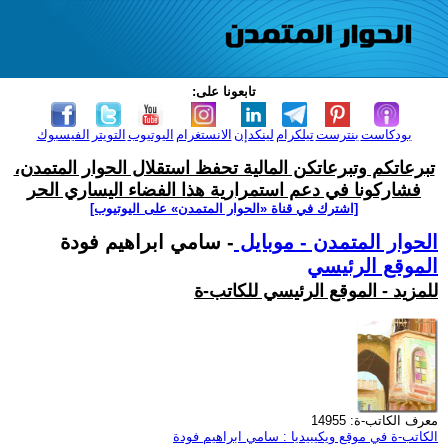
تابعونا على:
بودكاست
بنترست
تيلكرام
لينكدإن
الانستغرام
اليوتيوب
التويتر
الفيسبوك
تبرعاتكم وتبرعاتكن المالية تحفظ استقلال الحوار المتمدن،
فشاركونا في دعم استمرارية هذا الفضاء اليساري الحر
[اشترك في قناة ‫«الحوار المتمدن» على اليوتيوب]
الحوار المتمدن - موبايل
- سامي ابراهيم فودة
الموقع الرئيسي
للمزيد - الموقع الرئيسي للكاتب-ة
معرف الكاتب-ة: 14955
الكاتب-ة في موقع ويكيبيديا : سامي ابراهيم فودة