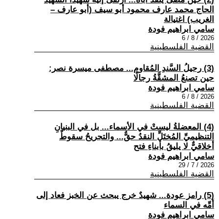
الحاج محمد عارف محمود أبو سيف (أبو عارف –
الغريب) اغتيالة
سامي ابراهيم فودة
2026 / 8 / 6
القضية الفلسطينية
(3) رحيلُ السَّندِ المُقاوم... مصطفى ميسرة نصر:
حين تصنعُ المشقَّةُ رجالًا
سامي ابراهيم فودة
2026 / 8 / 6
القضية الفلسطينية
(4) المعضلةُ ليستْ في الأسماء... بل في البنيانِ
التنظيميِّ المُختَلِّ النقدُ حقٌّ... والتجريحُ سقوطٌ
أخلاقيٌّ لا يليقُ بأبناءِ فتح
سامي ابراهيم فودة
2026 / 7 / 29
القضية الفلسطينية
(5) رامز عودة... شهيدٌ خرج يبحث عن الخبز فعاد إلى
أمِّه في السماء
سامي ابراهيم فودة