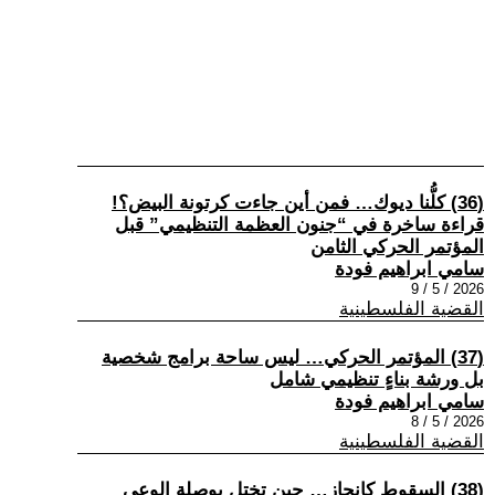
(36) كلُّنا ديوك… فمن أين جاءت كرتونة البيض؟!
قراءة ساخرة في “جنون العظمة التنظيمي” قبل
المؤتمر الحركي الثامن
سامي ابراهيم فودة
2026 / 5 / 9
القضية الفلسطينية
(37) المؤتمر الحركي… ليس ساحة برامج شخصية
بل ورشة بناءٍ تنظيمي شامل
سامي ابراهيم فودة
2026 / 5 / 8
القضية الفلسطينية
(38) السقوط كإنجاز… حين تختل بوصلة الوعي