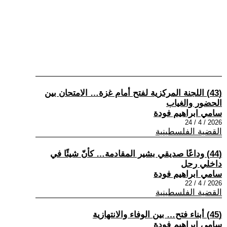
(43) اللجنة المركزية لفتح أمام غزة… الامتحان بين
الحضور والغياب
سامي ابراهيم فودة
2026 / 4 / 24
القضية الفلسطينية
(44) وداعًا صديقي بشير المقادمة… كأنّ شيئًا في
داخلي رحل
سامي ابراهيم فودة
2026 / 4 / 22
القضية الفلسطينية
(45) أبناء فتح… بين الوفاء والانتهازية
سامي ابراهيم فودة