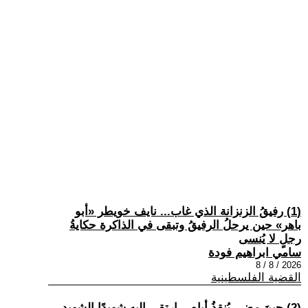
(1) رفيقُ الزنزانة الذي غاب... نايف خويطر «أبو
باهر» حين يرحلُ الرفيقُ وتبقى في الذاكرة حكايةُ
رجلٍ لا يُنسى
سامي ابراهيم فودة
2026 / 8 / 8
القضية الفلسطينية
(2) حينَ مضى يُنقذُ أباه... ارتقى إليه شهيدًا الشهيد