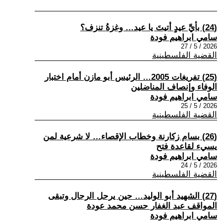
(24) بأيِّ عيدٍ أتيتَ يا عيد… وغزةُ تنزف؟
سامي ابراهيم فودة
2026 / 5 / 27
القضية الفلسطينية
(25) تفريغات 2005… الرئيس أبو مازن أمام اختبار
الوفاء وإنصاف المناضلين
سامي ابراهيم فودة
2026 / 5 / 25
القضية الفلسطينية
(26) بسام زكارنة وخطاب الإقصاء… لا شرعية لمن
يسيء لقاعدة فتح
سامي ابراهيم فودة
2026 / 5 / 24
القضية الفلسطينية
(27) الشهيد أبو الوليد… حين يرحل الرجال وتبقى
المواقف عبد الغفار حسن محمد عودة
سامي ابراهيم فودة