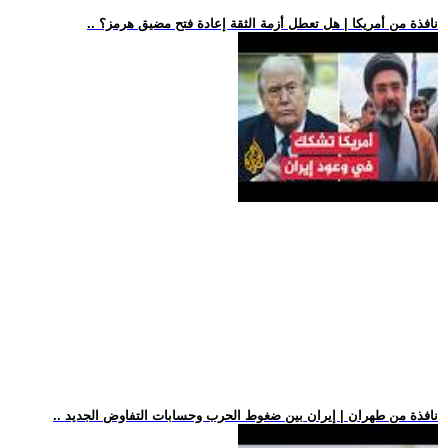
.. نافذة من أمريكا | هل تعطل أزمة الثقة إعادة فتح مضيق هرمز؟
.. نافذة من طهران | إيران بين ضغوط الحرب وحسابات التفاوض الجديد