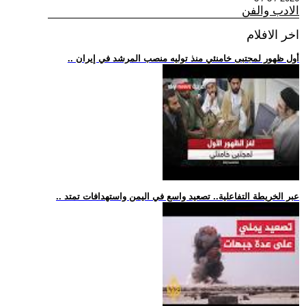
الادب والفن
اخر الافلام
.. أول ظهور لمجتبى خامنئي منذ توليه منصب المرشد في إيران
.. عبر الخريطة التفاعلية.. تصعيد واسع في اليمن واستهدافات تمتد