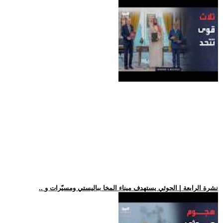
.. نشرة الرابعة | الحوثي يستهدف ميناء المخا بباليستي ومسيّرات و