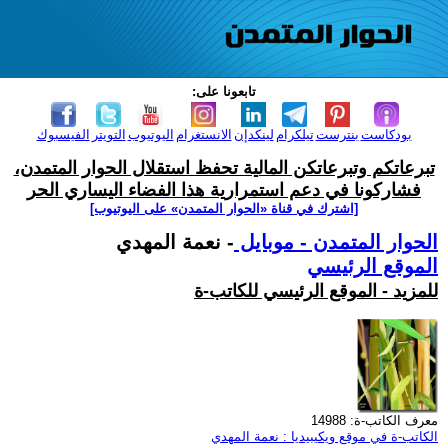
تابعونا على:
بودكاست
بنترست
تيلكرام
لينكدإن
الانستغرام
اليوتيوب
التويتر
الفيسبوك
تبرعاتكم وتبرعاتكن المالية تحفظ استقلال الحوار المتمدن،
فشاركونا في دعم استمرارية هذا الفضاء اليساري الحر
[اشترك في قناة ‫«الحوار المتمدن» على اليوتيوب]
الحوار المتمدن - موبايل
- نعمة المهدي
الموقع الرئيسي
للمزيد - الموقع الرئيسي للكاتب-ة
معرف الكاتب-ة: 14988
الكاتب-ة في موقع ويكيبيديا : نعمة المهدي