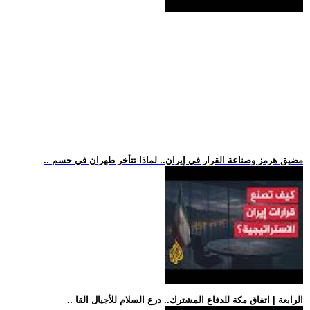
.. مضيق هرمز وصناعة القرار في إيران.. لماذا تتأخر طهران في حسم
.. الرابعة | اتفاق مكة للدفاع المشترك.. درع السلام للأجيال القا