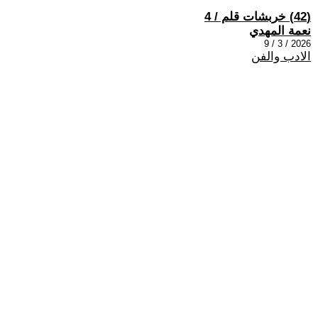
(42) خربشات قلم / 4
نعمة المهدي
2026 / 3 / 9
الادب والفن