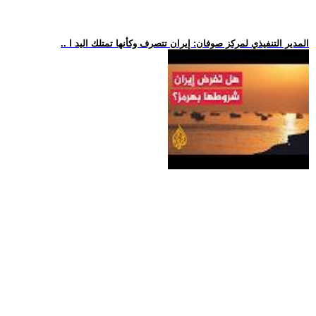
.. المدير التنفيذي لمركز صوفان: إيران تتصرف وكأنها تمتلك اليد ا