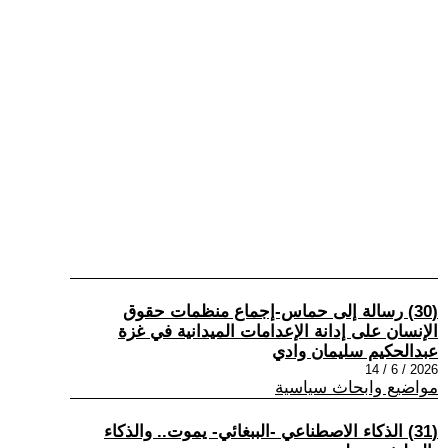
(30) رسالة إلى حماس-إجماع منظمات حقوق
الإنسان على إدانة الإعدامات الميدانية في غزة
عبدالحكيم سليمان وادي
2026 / 6 / 14
مواضيع وابحاث سياسية
(31) الذكاء الاصطناعي -الببغائي- يموت.. والذكاء