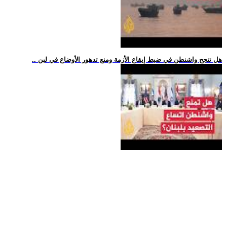
.. هل تنجح واشنطن في ضبط إيقاع الأزمة ومنع تدهور الأوضاع في لبن