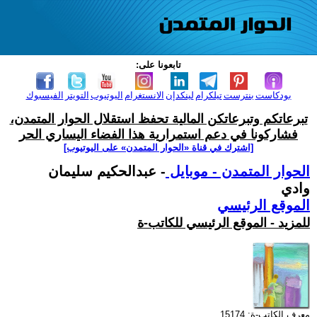
تابعونا على:
بودكاست
بنترست
تيلكرام
لينكدإن
الانستغرام
اليوتيوب
التويتر
الفيسبوك
تبرعاتكم وتبرعاتكن المالية تحفظ استقلال الحوار المتمدن،
فشاركونا في دعم استمرارية هذا الفضاء اليساري الحر
[اشترك في قناة ‫«الحوار المتمدن» على اليوتيوب]
الحوار المتمدن - موبايل
- عبدالحكيم سليمان
وادي
الموقع الرئيسي
للمزيد - الموقع الرئيسي للكاتب-ة
معرف الكاتب-ة: 15174