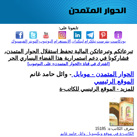
تابعونا على:
بودكاست
بنترست
تيلكرام
لينكدإن
الانستغرام
اليوتيوب
التويتر
الفيسبوك
تبرعاتكم وتبرعاتكن المالية تحفظ استقلال الحوار المتمدن،
فشاركونا في دعم استمرارية هذا الفضاء اليساري الحر
[اشترك في قناة ‫«الحوار المتمدن» على اليوتيوب]
الحوار المتمدن - موبايل
- وائل حامد غانم
الموقع الرئيسي
للمزيد - الموقع الرئيسي للكاتب-ة
معرف الكاتب-ة: 15185
الكاتب-ة في موقع ويكيبيديا : وائل حامد غانم