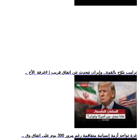
.. ترامب يلوّح بالقوة.. وإيران تتحدث عن اتفاق قريب | #غرفة_الأخ
.. غزة تواجه أزمة إنسانية متفاقمة رغم مرور 300 يوم على اتفاق وق