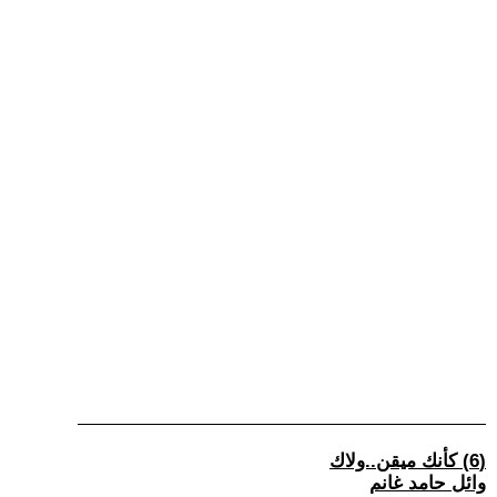
(6) كأنك ميقن..ولاك
وائل حامد غانم