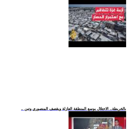
.. بالخريطة.. الاحتلال يوسع المنطقة العازلة ويقصف المنصوري وتبن