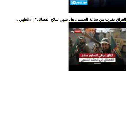
.. العراق يقترب من ساعة الحسم.. هل ينتهي سلاح الفصائل؟ | #الظهي