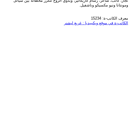
نجّار، كاتب، شاعر، رسّام كاريكاتير، وبدوي الروح تتكرر محطاته بين سياتل
ومونتانا ونيو مكسيكو وناشفيل.
معرف الكاتب-ة: 15234
الكاتب-ة في موقع ويكيبيديا : غريغ ليشنر