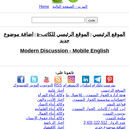
المزيد - الصفحة التالية
Home
الموقع الرئيسي
الموقع الرئيسي للكاتب-ة
اضافة موضوع
|
|
جديد
Modern Discussion - Mobile English
تابعونا على:
بنترست
تيلكرام
لينكدإن
الانستغرام
RSS
اليوتيوب
التويتر
الفيسبوك
الموقع الرئيسي
أخبار عامة
هيئة ادارة الحوار المتمدن - للإتصال بنا
وكالة أنباء المرأة
إحصائيات مؤسسة الحوار المتمدن
اخبار الأدب والفن
قواعد النشر
وكالة أنباء اليسار
ابرز كتاب / كاتبات الحوار المتمدن
وكالة أنباء العلمانية
يوتيوب التمدن
وكالة أنباء العمال
مكتبة التمدن
وكالة أنباء حقوق الإنسان
عدد الزوار: 3,431,122,512
اخبار الرياضة
اضافة موضوع جديد
اخبار الاقتصاد