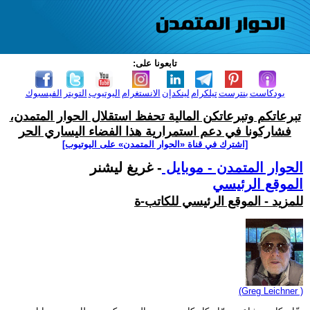
تابعونا على:
بودكاست
بنترست
تيلكرام
لينكدإن
الانستغرام
اليوتيوب
التويتر
الفيسبوك
تبرعاتكم وتبرعاتكن المالية تحفظ استقلال الحوار المتمدن،
فشاركونا في دعم استمرارية هذا الفضاء اليساري الحر
[اشترك في قناة ‫«الحوار المتمدن» على اليوتيوب]
الحوار المتمدن - موبايل
- غريغ ليشنر
الموقع الرئيسي
للمزيد - الموقع الرئيسي للكاتب-ة
(Greg Leichner )