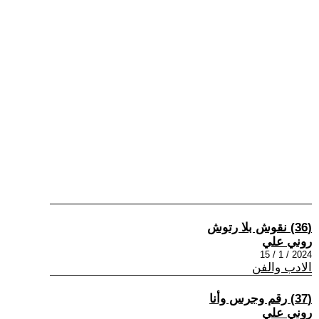
(36) نقوش بلا رتوش
روني علي
2024 / 1 / 15
الادب والفن
(37) رقم وجرس وأنا
روني علي