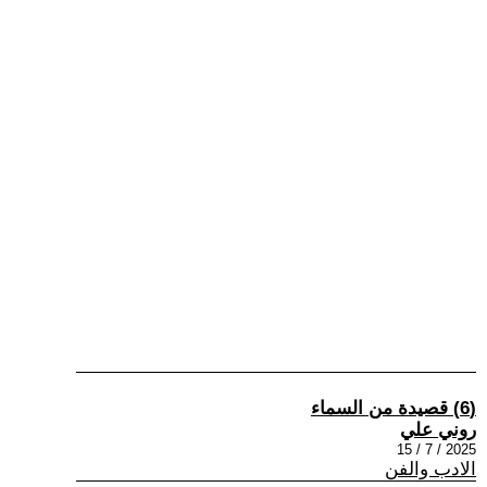
(6) قصيدة من السماء
روني علي
2025 / 7 / 15
الادب والفن