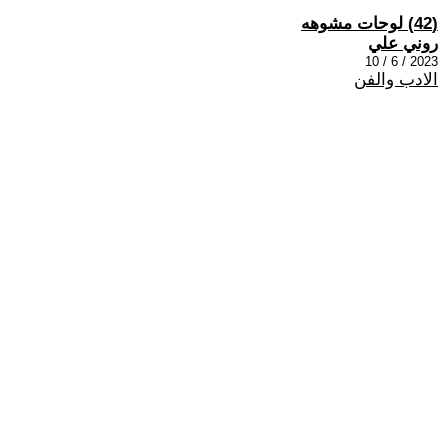
(42) لوحات مشوهه
روني علي
2023 / 6 / 10
الادب والفن