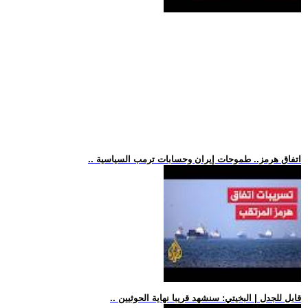
.. اتفاق هرمز.. طموحات إيران وحسابات ترمب السياسية
.. قابل للجدل | البخيتي: سنشهد قريبا نهاية الحوثيين