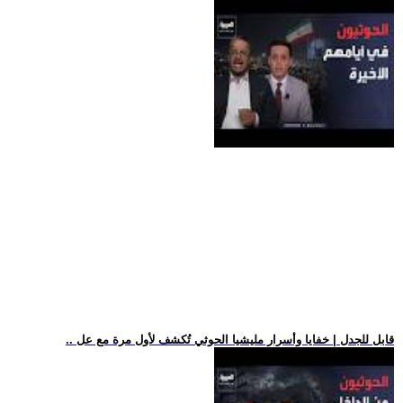
.. قابل للجدل | خفايا وأسرار مليشيا الحوثي تُكشف لأول مرة مع عل