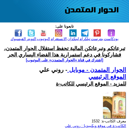
تابعونا على:
بودكاست
بنترست
تيلكرام
لينكدإن
الانستغرام
اليوتيوب
التويتر
الفيسبوك
تبرعاتكم وتبرعاتكن المالية تحفظ استقلال الحوار المتمدن،
فشاركونا في دعم استمرارية هذا الفضاء اليساري الحر
[اشترك في قناة ‫«الحوار المتمدن» على اليوتيوب]
الحوار المتمدن - موبايل
- روني علي
الموقع الرئيسي
للمزيد - الموقع الرئيسي للكاتب-ة
معرف الكاتب-ة: 1532
الكاتب-ة في موقع ويكيبيديا : روني علي