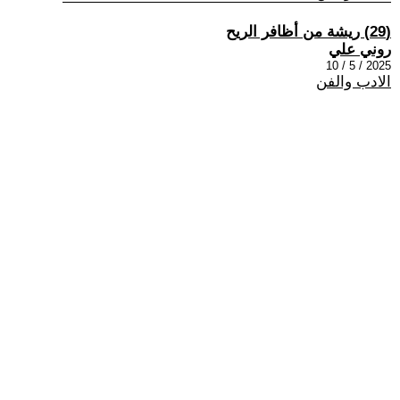
(29) ريشة من أظافر الريح
روني علي
2025 / 5 / 10
الادب والفن