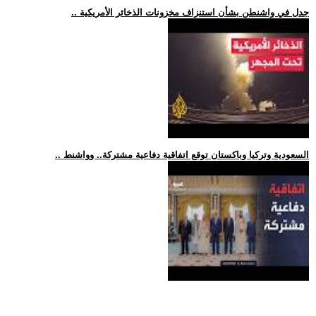
.. جدل في واشنطن بشأن استنزاف مخزونات الذخائر الأمريكية
.. السعودية وتركيا وباكستان توقع اتفاقية دفاعية مشتركة.. وواشنط