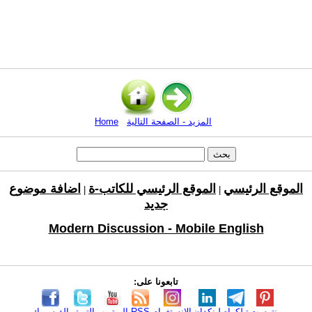
المزيد - الصفحة التالية
Home
الموقع الرئيسي
الموقع الرئيسي للكاتب-ة
اضافة موضوع
|
|
جديد
Modern Discussion - Mobile English
تابعونا على:
بنترست
تيلكرام
لينكدإن
الانستغرام
RSS
اليوتيوب
التويتر
الفيسبوك