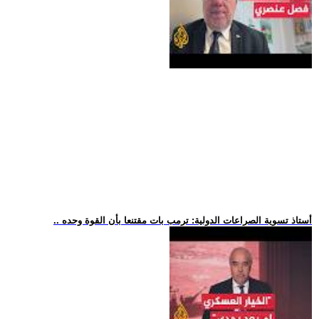
.. أستاذ تسوية الصراعات الدولية: ترمب بات مقتنعا بأن القوة وحده