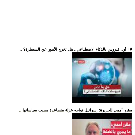
.. أول فيروس بالذكاء الاصطناعي.. هل تخرج الأمور عن السيطرة؟ | #
.. مقرر أممي للجزيرة: إسرائيل تواجه عزلة متصاعدة بسبب سياساتها