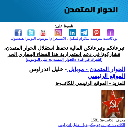
تابعونا على:
بودكاست
بنترست
تيلكرام
لينكدإن
الانستغرام
اليوتيوب
التويتر
الفيسبوك
تبرعاتكم وتبرعاتكن المالية تحفظ استقلال الحوار المتمدن،
فشاركونا في دعم استمرارية هذا الفضاء اليساري الحر
[اشترك في قناة ‫«الحوار المتمدن» على اليوتيوب]
الحوار المتمدن - موبايل
- خليل اندراوس
الموقع الرئيسي
للمزيد - الموقع الرئيسي للكاتب-ة
معرف الكاتب-ة: 1581
الكاتب-ة في موقع ويكيبيديا : خليل اندراوس