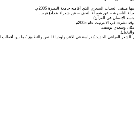
تقى السياب الشعري الذي أقامته جامعة البصرة 2005م.
اء الناصرية – عن شعراء النجف – عن شعراء بغداد) قريبا.
جسد الإنسان في القرآن).
نشرت في الانترنيت عام 2005م.
النخيل).
في الشعر العراقي الحديث) دراسة في الانثربولوجيا / النص والتطبيق / ما بين أقطاب