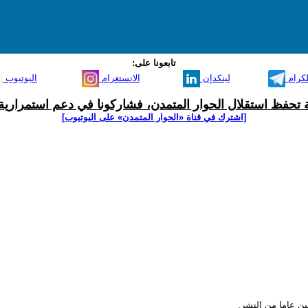
تابعونا على:
لكرام
لينكدإن
الانستغرام
اليوتيوب
ية تحفظ استقلال الحوار المتمدن، فشاركونا في دعم استمرارية 
[اشترك في قناة ‫«الحوار المتمدن» على اليوتيوب]