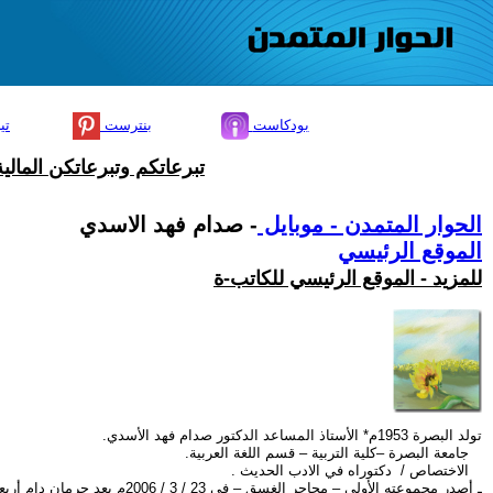
بودكاست
بنترست
تي
تبرعاتكم وتبرعاتكن المال
الحوار المتمدن - موبايل
- صدام فهد الاسدي
الموقع الرئيسي
للمزيد - الموقع الرئيسي للكاتب-ة
تولد البصرة 1953م* الأستاذ المساعد الدكتور صدام فهد الأسدي.
جامعة البصرة –كلية التربية – قسم اللغة العربية.
الاختصاص / دكتوراه في الادب الحديث .
ـ أصدر مجموعته الأولى – محاجر الغسق – في 23 / 3 / 2006م بعد حرمان دام أربعين عاما من النشر.