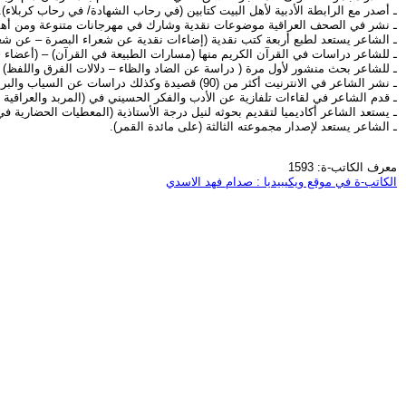
ـ أصدر مع الرابطة الأدبية لأهل البيت كتابين (في رحاب الشهادة/ في رحاب كربلاء).
ـ نشر في الصحف العراقية موضوعات نقدية وشارك في مهرجانات متنوعة ومن أهمها مل
ـ الشاعر يستعد لطبع أربعة كتب نقدية (إضاءات نقدية عن شعراء البصرة – عن شعر
ـ للشاعر دراسات في القرآن الكريم منها (مسارات الطبيعة في القرآن) – (أعضاء 
ـ للشاعر بحث منشور لأول مرة ( دراسة عن الضاد والظاء – دلالات الفرق واللفظ) وقد 
ـ نشر الشاعر في الانترنيت أكثر من (90) قصيدة وكذلك دراسات عن السياب والبريكان وسعدي يوسف.
ـ قدم الشاعر في لقاءات تلفازية عن الأدب والفكر الحسيني في (المربد والعراقية و
ـ يستعد الشاعر أكاديميا لتقديم بحوثه لنيل درجة الأستاذية (المعطيات الحضارية 
ـ الشاعر يستعد لإصدار مجموعته الثالثة (على مائدة القمر).
معرف الكاتب-ة: 1593
الكاتب-ة في موقع ويكيبيديا : صدام فهد الاسدي