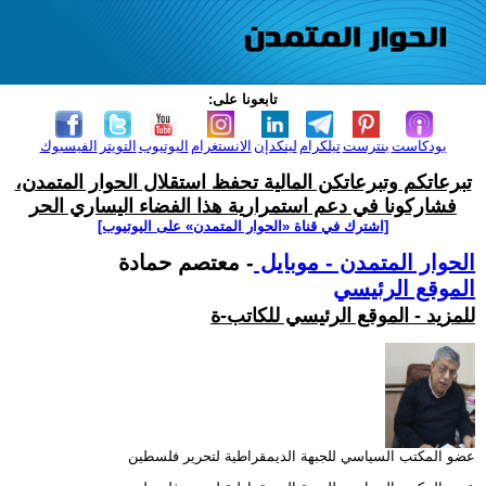
تابعونا على:
بودكاست
بنترست
تيلكرام
لينكدإن
الانستغرام
اليوتيوب
التويتر
الفيسبوك
تبرعاتكم وتبرعاتكن المالية تحفظ استقلال الحوار المتمدن،
فشاركونا في دعم استمرارية هذا الفضاء اليساري الحر
[اشترك في قناة ‫«الحوار المتمدن» على اليوتيوب]
الحوار المتمدن - موبايل
- معتصم حمادة
الموقع الرئيسي
للمزيد - الموقع الرئيسي للكاتب-ة
عضو المكتب السياسي للجبهة الديمقراطية لتحرير فلسطين