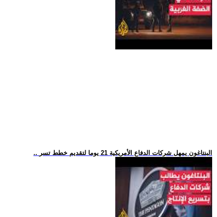
.. البنتاغون يمهل شركات الدفاع الأمريكية 21 يوما لتقديم خطط تسر