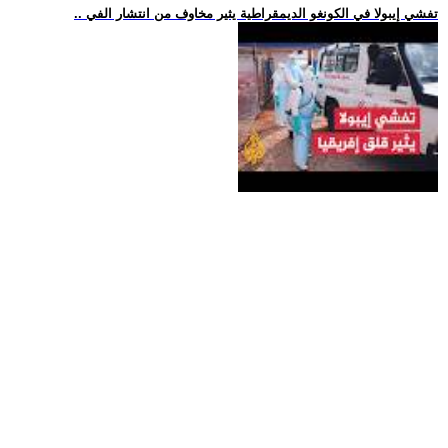
.. تفشي إيبولا في الكونغو الديمقراطية يثير مخاوف من انتشار الفي