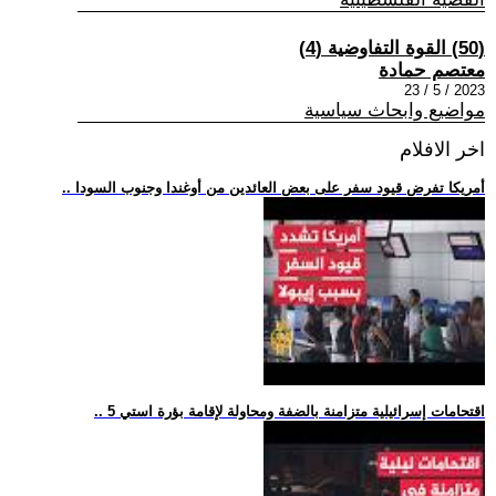
(50) القوة التفاوضية (4)
معتصم حمادة
2023 / 5 / 23
مواضيع وابحاث سياسية
اخر الافلام
.. أمريكا تفرض قيود سفر على بعض العائدين من أوغندا وجنوب السودا
.. 5 اقتحامات إسرائيلية متزامنة بالضفة ومحاولة لإقامة بؤرة استي