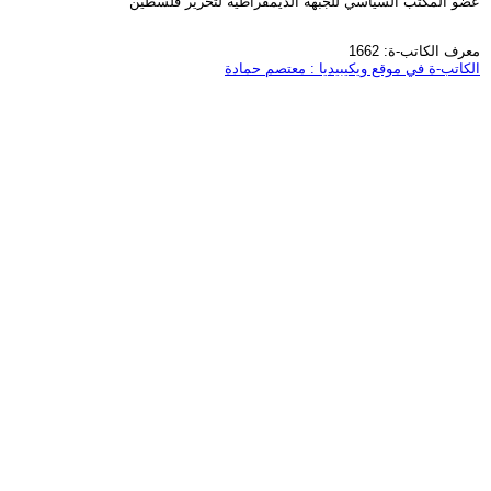
عضو المكتب السياسي للجبهة الديمقراطية لتحرير فلسطين
معرف الكاتب-ة: 1662
الكاتب-ة في موقع ويكيبيديا : معتصم حمادة