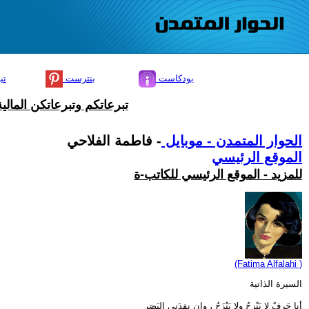
بودكاست
بنترست
تي
تبرعاتكم وتبرعاتكن المال
الحوار المتمدن - موبايل
- فاطمة الفلاحي
الموقع الرئيسي
للمزيد - الموقع الرئيسي للكاتب-ة
(Fatima Alfalahi )
السيرة الذاتية
أنا حَرفٌ لا يَنْزِحُ ولا يَنْزَحُ ، وإِن نفدَني البَصَر