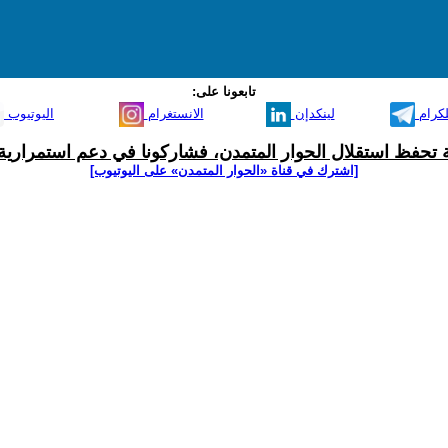
تابعونا على:
لكرام
لينكدإن
الانستغرام
اليوتيوب
ية تحفظ استقلال الحوار المتمدن، فشاركونا في دعم استمرارية 
[اشترك في قناة ‫«الحوار المتمدن» على اليوتيوب]