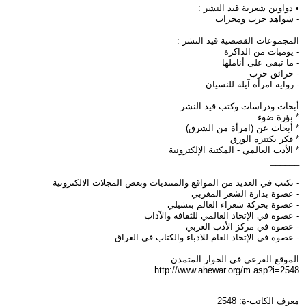
• دواوين شعرية قيد النشر :
- شواهد حرب ومحراب
المجموعات القصصية قيد النشر :
- يوميات من الذاكرة
- ما تبقى على أناملها
- حرائق حرب
- رواية امرأة آيلة للنسيان
أبحاث ودراسات وكتب قيد النشر:
* بؤرة ضوء
* أبحاث عن (امرأة من الشرق)
* فكر يكتنزه الورق
* الأدب العالمي - المكتبة الإلكترونية
______
- تكتب في العديد من المواقع والمنتديات وبعض المجلات الالكترونية
- عضوة بدارة الشعر المغربي
- عضوة بحركة شعراء العالم بتشيلي
- عضوة في الإتحاد العالمي للثقافة والآداب
- عضوة في مركز الأدب العربي
- عضوة في الإتحاد العام للادباء والكتاب في العراق.
الموقع الفرعي في الحوار المتمدن:
http://www.ahewar.org/m.asp?i=2548
معرف الكاتب-ة: 2548