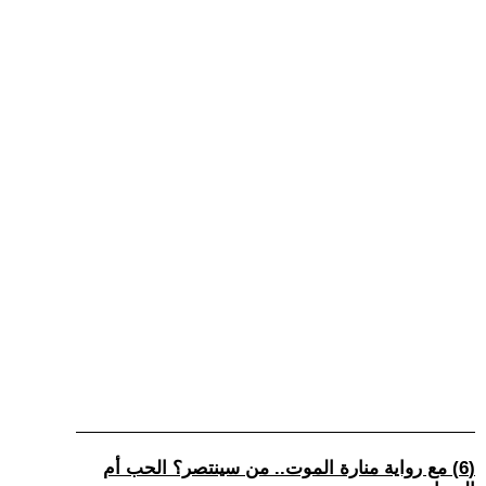
(6) مع رواية منارة الموت.. من سينتصر؟ الحب أم