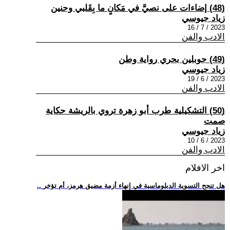
(48) إضاءات على نصيَّ في مَكانٍ ما بِقَلبي وحنين
زياد جيوسي
2023 / 7 / 16
الادب والفن
(49) جوبلين بحري رواية وطن
زياد جيوسي
2023 / 6 / 19
الادب والفن
(50) التشكيلية طرب أبو زهرة تروي بالريشة حكاية
صمت
زياد جيوسي
2023 / 6 / 10
الادب والفن
اخر الافلام
.. هل تنجح التسوية الدبلوماسية في إنهاء أزمة مضيق هرمز، أم تؤخر