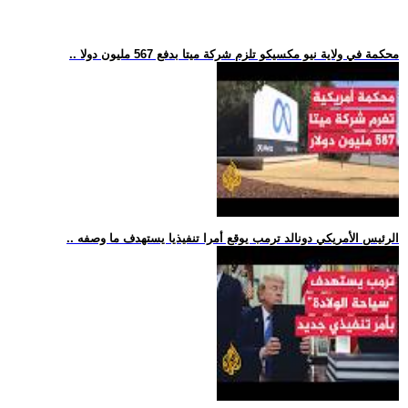
.. محكمة في ولاية نيو مكسيكو تلزم شركة ميتا بدفع 567 مليون دولا
.. الرئيس الأمريكي دونالد ترمب يوقع أمرا تنفيذيا يستهدف ما وصفه