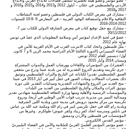
- عضو مؤتمر وعضو هيئة تحضيرية لملتقى فضاءات للابداع العربي والابداع
الأردني والفلسطيني في عمّان – أيلول 2012 و2013 و2014 و2015 و2016 و
2017 و2018
- مشارك في معرض الكتاب الدولي في فلسطين وعضو لجنة النشاطات
الثقافية والاعلام واستضافة الوفود العربية – في المعارض 8 -9-10 للسنوات
2012-2014-2016
- مشارك مع حفل توقيع كتاب في معرض الشارقة الدولي للكتاب بين 7-
20/11/2012
- عضوٌ في لجنةِ الإعدادِ لمؤتمرِ أمنِ وسلامةِ المعلوماتِ الذي عقدُ في تونس
نهاية عام 2012.
- مثَّلَ فلسطينَ واتحاد كتاب الانترنت العرب في الأيام العربية للأمن في
الفضاء السيبراني (الدورة الثالثة) الأيام الدراسية محمد الزين 6 و 7 كانون
أول/ ديسمبر للعام 2012 تونس.
ونيسان 2014 وأيار 2015
- العشراتُ من المؤتمراتِ واللقاءاتِ وورشاتِ العملِ والندواتِ المشتركةِ
- جرى تكريمه وتقديم الدروع التقديرية له من بلدية عنبتا ودرع من مثقفي
العمق الفلسطيني تقديرا لكتاباته عن التاريخ والتراث الفلسطيني وتوثيق
ذلك بعشرات المقالات ومئات الصور في حفل كبير في أيار 2013 في عنبتا.
- منح العديد من الدروع والشهادات التقديرية وميدليات التقدير على دوره
بتوثيق التراث والمكان والتاريخ الفلسطيني من العديد من البلدات
والمؤسسات الرسمية والأهلية ومنها وزارة الثقافة الفلسطينية شهادتي تقدير
وميدالية التميز من مديرية تدريب قوات الأمن الوطني في أريحا، ودروع
تكريمية من مركز محمود درويش في مدينة جنين وبلدية اللبن الشرقية
وبلدية رام الله في حفل تكريمي كبير في رام الله ومكتبة عبد الله بن عباس
في نابلس ومدرسة اتحاد كفر زيباد وكفر عبوش/ طولكرم.. وغيرها من
المؤسسات في فلسطين والأردن ودمشق.
- مؤتمر القدس الالكتروني.
- عضو مؤتمر المؤتمر العلميّ العربيّ للسّلامة والأمن في الفضاء السّيبرنيّ