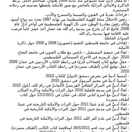
- لهُ مقالٌ أدبيٌّ شبهُ أسبوعيٍّ منذ بداية 2004 بعنوانِ: صباحُكُم أجملُ. يربطُ
الذاكرةَ والأماكنَ التراثيّةَ بالحاضرِ مع صور للأمكنة يلتقطها بعدسته في رحلاته
المستمرة.
- قراءاتٌ نقديةٌ في الفنونِ والسينما والمسرحِ والأدبِ.
- رفضَ الاحتلالُ منحَهُ الهُويةَ الفلسطينيةَ من نهاية 1997 تحتَ بندِ دواعٍ أمنيةٍ،
ولكنَّه رفضَ مغادرةَ الوطنَ حتى نالَ الهويةَ الفلسطينيةَ في أواخرِ آذارَ عامَ
2008، فأتيحَ لهُ أن يخرجَ من مدينةِ رام الله بعدَ حصارِ أحدَ عشرَ عاماً فرضت
عليه الاقامة فيها بمدينة رام الله.
الندواتُ الخاصَّةُ:
- لقاءان في جامعةِ فلسطينَ التقنيةِ (خضوري) 2008 و 2009 حول ذاكرة
الأمكنة.
- لقاءٌ في جمعيةِ المستقبلِ – نابلس معَ طلابِ الفنونِ في جامعةِ النجاحِ
2010. حول الرمزية في الاخراج السينمائي الفلسطيني.
- حفلُ توقيعِ كتابِ (فضاءاتِ قُزح) في رابطةِ الكتابِ الأردنيين في عمانَ 2009
- حفلُ توقيعِ كتابِ (أطياف متمردة) في رابطةِ الكتابِ الأردنيينَ في عمانَ
2010
- أمسيةٌ أدبيةٌ في معرِضِ دمشقَ الدوليِّ للكتابِ 2010
- أمسيةٌ أدبيةٌ في مخيمِ اليرموكِ في دمشقَ 2010
- لقاءٌ أدبيٌّ في المركزِ الثقافيِّ الفرنسيِّ الألمانيِّ في رامَ الله، أيلول 2010
- لقاءٌ أدبيٌّ في مدينةِ قلقيليةَ 2010 حول التراث والأمكنة وذاكرة المكان.
- لقاءٌ أدبيٌّ معَ أسرةِ كتابي كتابُك في عمّانَ في 22/2/2011 حول كتاب
أطياف متمردة
- لقاءٌ أدبيٌّ في بلدةِ عنبتَا 2011 حول التراث والأمكنة التاريخية في عنبتا.
- لقاءٌ أدبيٌّ في مدينةِ جنينَ 2011 حول التراث والأمكنة التاريخية في
فلسطين.
- لقاءٌ أدبيٌّ في بلدةِ كَفر اللبد 2011 حول التراث والأمكنة التاريخية في
فلسطين.
- لقاءٌ أدبيٌّ في بيت لحم 26/5/2011 لمناقشة كتاب الكاتب (أطياف متمردة).