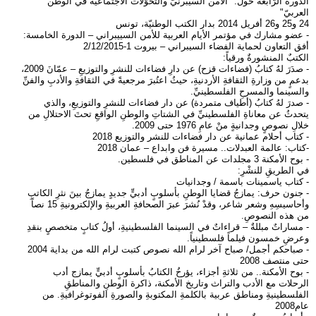
الدّورة الرّابعة حول: "الأمن السّيبرنيّ والتّحوّلات الاجتماعيّة في الوطن
العربيّ"
24 و25 و26 أفريل 2014 بدار الكتب الوطنيّة، تونس
- عضو مشارك في مؤتمر الأيام العربية للأمن السييبراني – الدورة الخامسة:
أفق التعاون لحماية الفضاء السيبراني – بيروت 1-2/12/2015
الكتبٌ المنشورةٌ ورقياً:
- صدَرَ لهُ كتابُ (فضاءات قزح) عن دارِ فضاءات للنشرِ والتوزيعِ – عمّانَ 2009،
بدعمٍ من وزارةِ الثقافةِ الأردنيةِ، حيثُ اعتُبرَ مرجعيةً في الثقافةِ والأدبِ والفنِّ
والسينما والمسرحِ الفلسطينيِّ.
- صدرَ لهُ كتابُ (أطياف متمردة) عن دار فضاءات للنشرِ والتوزيعِ، والذي
يتحدثُ عن معاناةِ الفلسطينيِّ في الشتاتِ والوطنِ الواقعِ تحتَ الاحتلالِ من
خلالِ نصوصٍ وجدانيةٍ منْ عامِ 1976 حتى 2009.
- كتاب أحلام عمانية عن دار فضاءات للنشر والتوزيع 2018
-كتاب: عالمة العبدلات.. مسيرة فن وابداع – عمان 2018
- بوح الأمكنة 3 مجلدات عن المناطق في فلسطين.
في الطريقِ للنشْرِ:
- كتاب ياسمينات باسمة / وجدانيات
- جنون حرف: يمازجُ قضايا الوطنِ بأسلوبٍ أدبيٍّ جديدٍ يمازجُ بينَ نثرِ الكاتبِ
وأحاسيسِهِ وشعر شاعر، وقدْ نُشرَ عبرَ الصحافةِ العربيةِ والإلكترونيةِ 15 نصاً
من هذه النصوصِ.
- مساراتٌ مبللةٌ – قراءاتٌ في السينما الفلسطينيةِ، أولُ كتابٍ متخصصٍ بنقدِ
وعرضِ خمسون فيلماً فلسطينياً.
- صباحكم أجمل/ صباح آخر لرام الله نصوص كتبت لرام الله من بداية 2004
حتى منتصف 2008
- بوح الأمكنة.. من ثلاثةِ أجزاء، يؤرخُ الكتابُ بأسلوبٍ أدبيٍّ يمازج أدب
الرحلات مع الأدب والتراث وتاريخ الأمكنة، ذاكرة الوطنِ والمناطقِ
الفلسطينيةِ ومناطق عربية بالكلمةِ المكتوبةِ والصورةِ الفوتوغرافيةِ. من
عام2008