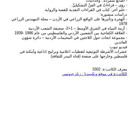
- أصابعُ متمردةٌ.. وجدانيات
- رؤى – قراءاتٌ في الفنِّ التشكيليِّ.
- حلم آخر: كتاب في القراءات النقدية للقصة والرواية.
دراسات منشورة:
- الهجرة وتأثيرها على الواقع الزراعي في الأردن – مجلة المهندس الزراعي
1978
- أزمة المياه في الشرق الأوسط – 1+2- صحيفة الشعب الأردنية
- العلاقة الكفاحية بين الشعبين الأردني والفلسطيني من عام 1986 -1939
- مجموعة ابحاث حول اللاجئين في المخيمات الأردنية – دائرة شؤون
العائدين
فيديو تيوب:
عشرات الأشرطة التوثيقية لتغطيات اعلامية وبرامج اذاعية وأمكنة في
فلسطين وخارجها على صفحة (قناة البيدر للثقافة)
معرف الكاتب-ة: 3302
الكاتب-ة في موقع ويكيبيديا : زياد جيوسي