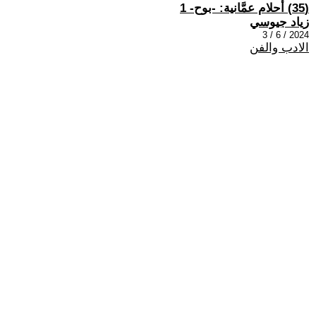
(35) أحلام عمَّانية: -بوح- 1
زياد جيوسي
2024 / 6 / 3
الادب والفن