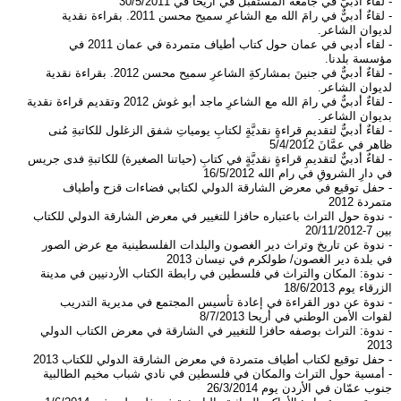
- لقاءٌ أدبيٌّ في جامعة المستقبل في أريحا في 30/5/2011
- لقاءٌ أدبيٌّ في رامَ الله مع الشاعرِ سميح محسن 2011. بقراءة نقدية
لديوان الشاعر.
- لقاء أدبي في عمان حول كتاب أطياف متمردة في عمان 2011 في
مؤسسة بلدنا.
- لقاءٌ أدبيٌّ في جنينَ بمشاركةِ الشاعرِ سميح محسن 2012. بقراءة نقدية
لديوان الشاعر.
- لقاءٌ أدبيٌّ في رامَ الله مع الشاعرِ ماجد أبو غوش 2012 وتقديم قراءة نقدية
بديوان الشاعر.
- لقاءٌ أدبيٌّ لتقديمِ قراءةٍ نقديَّةٍ لكتابِ يومياتِ شفق الزغلول للكاتبةِ مُنى
ظاهر في عمَّانَ 5/4/2012
- لقاءٌ أدبيٌّ لتقديمِ قراءةٍ نقديَّةٍ في كتابِ (حياتنا الصغيرة) للكاتبةِ فدى جريس
في دارِ الشروقِ في رام الله 16/5/2012
- حفل توقيع في معرض الشارقة الدولي لكتابي فضاءات قزح وأطياف
متمردة 2012
- ندوة حول التراث باعتباره حافزا للتغيير في معرض الشارقة الدولي للكتاب
بين 7-20/11/2012
- ندوة عن تاريخ وتراث دير الغصون والبلدات الفلسطينية مع عرض الصور
في بلدة دير الغصون/ طولكرم في نيسان 2013
- ندوة: المكان والتراث في فلسطين في رابطة الكتاب الأردنيين في مدينة
الزرقاء يوم 18/6/2013
- ندوة عن دور القراءة في إعادة تأسيس المجتمع في مديرية التدريب
لقوات الأمن الوطني في أريحا 8/7/2013
- ندوة: التراث بوصفه حافزا للتغيير في الشارقة في معرض الكتاب الدولي
2013
- حفل توقيع لكتاب أطياف متمردة في معرض الشارقة الدولي للكتاب 2013
- أمسية حول التراث والمكان في فلسطين في نادي شباب مخيم الطالبية
جنوب عمّان في الأردن يوم 26/3/2014