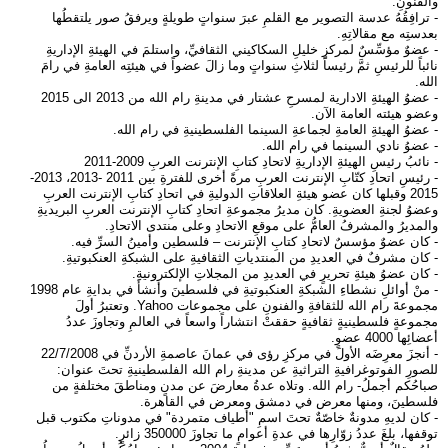
والفنونِ.
- ترافِقُهُ عدسة التصوير مع القلمِ عبرَ سنواتٍ طويلةٍ ويرفقُ صور يلتقطُها
بعدستِه مع مقالاتِهِ.
- عضوٌ مؤسِّسٌ لمركزِ خليلِ السكاكيني الثقافيِّ، واستلمَ في الهيئةِ الإداريةِ
نائباً للرئيسِ ثمَّ رئيساً لثلاثِ سنواتٍ وما زالَ عضواً في هيئتِه العامةِ في رامَ
الله.
- عضوُ الهيئةِ الادارية لمسرحِ عشتار في مدينةِ رام الله من 2013 الى 2015
وعضو هيئته العامة الآن.
- عضوُ الهيئةِ العامةِ لجماعةِ السينما الفلسطينيةِ في رام الله.
- عضوُ نادي السينما في رام الله.
- نائبُ رئيسِ الهيئةِ الإداريةِ لاتحادِ كتابِ الإنترنت العربِ 2009-2011
- رئيسِ اتحادِ كتّابِ الإنترنت العربِ مرةً أخرى للفترةِ بين 2011 -2013، 2013-
2015 وقبلها كان عضو هيئةِ العلاقاتِ الدوليةِ في اتحادِ كتابِ الإنترنت العربِ
وعضوُ لجنةِ العضويةِ. كان مديرُ مجموعةِ اتحادِ كتابِ الإنترنت العربِ البريديةِ
والمديرُ والمشرفُ العامُّ على موقعِ الاتحادِ وعلى منتدى الاتحادِ.
- كان عضوٌ مؤسسٌ لاتحادِ كتابِ الإنترنت – فلسطين وأمينُ السرِّ فيه.
- كان مشرفٌ في العديدِ من المنتدياتِ الثقافيةِ على الشبكةِ العنكبوتيةِ.
- كان عضوُ هيئةِ تحريرٍ في العديدِ من المجلاتِ الإلكترونيةِ.
- منْ أوائلِ نشطاءِ الشبكةِ العنكبوتيةِ في فلسطينَ وأنشأَ في بدايةِ عام 1998
مجموعةَ رام الله للثقافةِ والفنونِ على مجموعات Yahoo. وتعتبرُ أولَ
مجموعةٍ فلسطينيةٍ ثقافيةٍ حققتْ انتشاراً واسعاً في العالمِ وتجاوزَ عددُ
أعضائِها 4000 عضوٍ.
- أنجزَ معرِضَه الأولَ في مركزِ رؤى في عمانَ عاصمةِ الأردنِّ في 22/7/2008
للصورِ الفوتوغرافيةِ التراثيةِ عن مدينةِ رام الله الفلسطينيةِ تحتَ عنوان:
صباحُكم أجملُ- رام الله. وتلاه عدةُ معارضَ عن مدنٍ ومناطقَ مختلفةٍ من
فلسطينَ، ومنها معرض في دمشق ومعرض في القاهرة.
- كان لديهِ مدونةٌ خاصّةٌ تحتَ اسمِ "أطياف متمردة" في مدوناتِ مكتوب قبل
توقفها، بلغَ عددُ زوّارِها في عدةِ أعوامٍ ما تجاوزَ 350000 زائرٍ.