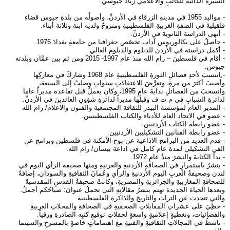
السيرةُ الذاتيةُ للكاتبِ والاعلامي زياد جيوسي
- مواليد 1955 في مدينةِ الزرقاءِ في الأردنِّ، وأصولُه من بلدةِ جيوس قضاءِ
قلقيليةَ في الضفةِ الغربيةِ الفلسطينيةِ ومتزوجٌ ولديه ابنة وثلاثة أبناء.
- أنهى الدراسةَ الثانويةَ في الأردنِّ.
- حاصلٌ على بكالوريوس آداب تخصّص جغرافيا من جامعةِ بغدادَ 1976.
- أكمل دراسته في الأردن للدبلوم والدبلوم العالي
- أقام في فلسطينَ – رام الله منذ عام 1997- 2015 ومن ثم بين عمَّان وبلدته
جيوس.
- انتسبَ لأحدِ فصائلِ الثورةِ الفلسطينيةِ عامَ 1968 وشاركَ في معاركِها
وأُصيبَ أكثرَ من مرةٍ، وتعرَّضَ للاعتقالاتِ سنواتٍ وصلتْ إلى السبعة،
وانسحبَ من الفصائلِ بدايةَ عامِ 1995، وكان يعملُ قبل تقاعده مديراً عاما
لدائرةِ الشبابِ في م ت ف وقبلَها مديراً لدائرةِ شؤونِ العائدينَ في الأردنِّ.
- المدير العام لمؤسسة البيدر للثقافة المجتمعية والفنون والاعلام/ رام الله
- عضو في الاتحاد العام للأدباء والكتاب الفلسطينيين.
- عضو رابطة الكتاب الأردنيين.
- عضو رابطة الفنانين التشكيليين الأردنيين.
- قدم العديد من البرامج الاذاعية عن بوح الأمكنة في فلسطين وبرامج عن
الفن التشكيلي لمدة عام كامل في اذاعة بيسان/ رام الله.
- بدأَ الكتابةَ والنشرَ منذُ عامِ 1972.
- ينشرُ باستمرارٍ في الصحافةِ الأردنيةِ والعربيةِ ومنها صحيفة الرأي اليوم في
لندن وصحيفةُ العربِ اليوم الأردنيةِ والرأيِ وعُمانَ الثقافيةِ والسودان، إضافةً
للصحافةِ المغاربيةِ والجزائريةِ والمصريةِ، وكانتْ صحيفةُ القدسِ المقدسيةُ
وبعدها الحياة الجديدة تهتم بنشرُ مقالاتِهِ التي تحملُ عنوانَ: صباحُكم أجملُ.
والتي تتحدث عن التراث والتاريخ والذاكرة الفلسطينية.
- حظِيَ على عشراتِ المقابلاتِ الصحفيةِ في الصحافةِ والمجلاتِ العربيةِ
والفضائيات، وتغطيةٍ إعلاميةٍ واسعةٍ لحفلاتِ توقيعِ كتبِه الصادرةِ ورقياً.
- ناشطٌ في المجالاتِ الثقافيةِ والفنيةِ معَ اهتماماتٍ خاصةٍ بالمسرحِ والسينما