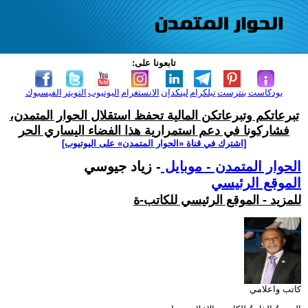
تابعونا على:
بودكاست
بنترست
تيلكرام
لينكدإن
الانستغرام
اليوتيوب
التويتر
الفيسبوك
تبرعاتكم وتبرعاتكن المالية تحفظ استقلال الحوار المتمدن،
فشاركونا في دعم استمرارية هذا الفضاء اليساري الحر
[اشترك في قناة ‫«الحوار المتمدن» على اليوتيوب]
الحوار المتمدن - موبايل
- زياد جيوسي
الموقع الرئيسي
للمزيد - الموقع الرئيسي للكاتب-ة
كاتب واعلامي