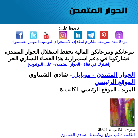
تابعونا على:
بودكاست
بنترست
تيلكرام
لينكدإن
الانستغرام
اليوتيوب
التويتر
الفيسبوك
تبرعاتكم وتبرعاتكن المالية تحفظ استقلال الحوار المتمدن،
فشاركونا في دعم استمرارية هذا الفضاء اليساري الحر
[اشترك في قناة ‫«الحوار المتمدن» على اليوتيوب]
الحوار المتمدن - موبايل
- شادي الشماوي
الموقع الرئيسي
للمزيد - الموقع الرئيسي للكاتب-ة
معرف الكاتب-ة: 3603
الكاتب-ة في موقع ويكيبيديا : شادي الشماوي