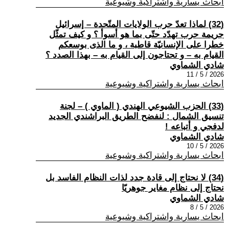
ابحاث يسارية واشتراكية وشيوعية
(32) لماذا تعدّ حرب الولايات المتّحدة – إسرائيل
جريمة حرب تهدّد حتّى بما هو أسوأ ؟ و كيف تمثّل
خطرا على الإنسانيّة قاطبة ، و ما الذى بوسعكم
القيام به – و تحتاجون إلى القيام به – بهذا الصدد ؟
شادي الشماوي
2026 / 5 / 11
ابحاث يسارية واشتراكية وشيوعية
(33) الحزب الشيوعي الهندي ( الماوي ) – لجنة
تنسيق الشمال : لنفضح الطريق البراشندي الجديد
لدفجي و أتباعه !
شادي الشماوي
2026 / 5 / 10
ابحاث يسارية واشتراكية وشيوعية
(34) لا نحتاج إلى قادة جدد لذات النظام الفاسد بل
نحتاج إلى نظام مغاير جوهريّا
شادي الشماوي
2026 / 5 / 8
ابحاث يسارية واشتراكية وشيوعية