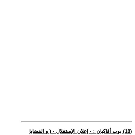
(18) بوب أفاكيان : - إعلان الإستقلال - ( و القضايا