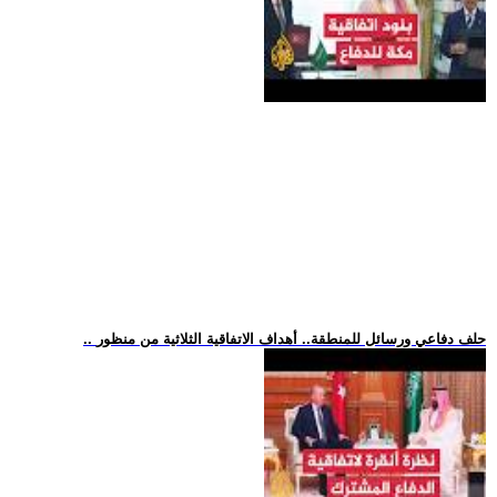
.. حلف دفاعي ورسائل للمنطقة.. أهداف الاتفاقية الثلاثية من منظور