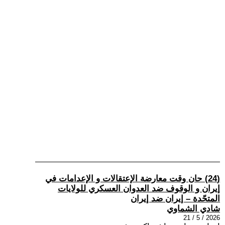
(24) حان وقت معارضة الإعتقالات و الإعدامات في
إيران و الوقوف ضد العدوان العسكري للولايات
المتحّدة – إيران ضد إيران
شادي الشماوي
2026 / 5 / 21