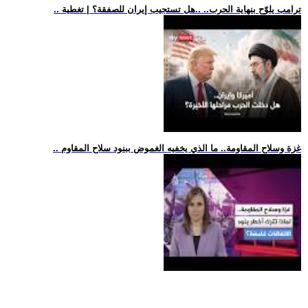
.. ترامب يلوّح بنهاية الحرب.. ..هل تستجيب إيران للصفقة؟ | تغطية
.. غزة وسلاح المقاومة.. ما الذي يخفيه الغموض ببنود سلاح المقاوم