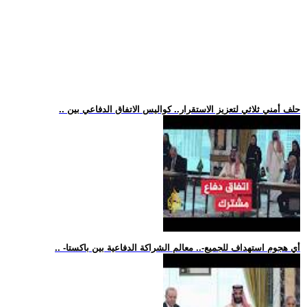
.. حلف أمني ثلاثي لتعزيز الاستقرار.. كواليس الاتفاق الدفاعي بين
.. -أي هجوم استهداف للجميع-.. معالم الشراكة الدفاعية بين باكستا