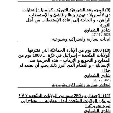
(9) المجموعة الشيوعيّة الثوريّة ، كولمبيا : إنتخابات
دي لاأسبريلا : تهديد بنظام فاشيّ و الإستقطاب
الراهن ، و الحاجة إلى إعادة الإستقطاب من أجل
الثورة
شادي الشماوي
2026 / 7 / 17
ابحاث يسارية واشتراكية وشيوعية
(10) 1000 يوم من الإبادة الجماعيّة التي تقترفها
الولايات المتّحدة – إسرائيل في غزّة ... 1000 يوم من
المذابح و التجويع و الإرهاب – هذه الجريمة ضد
الإنسانيّة – و النظام الذى أفرز ذلك يجب أن نضعه له
حدّا !
شادي الشماوي
2026 / 7 / 9
ابحاث يسارية واشتراكية وشيوعية
(11) الإحتفال ب 250 سنة من الولايات المتّحدة ؟ لا !
لم تكن الولايات المتّحدة أبدا - عظيمة - – نحتاج إلى
ثورة تحريريّة !
شادي الشماوي