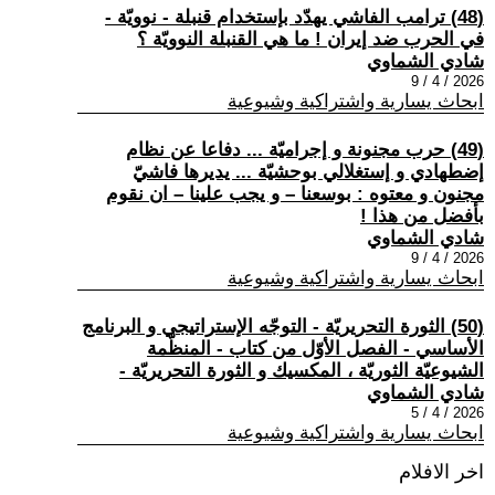
(48) ترامب الفاشي يهدّد بإستخدام قنبلة - نوويّة -
في الحرب ضد إيران ! ما هي القنبلة النوويّة ؟
شادي الشماوي
2026 / 4 / 9
ابحاث يسارية واشتراكية وشيوعية
(49) حرب مجنونة و إجراميّة ... دفاعا عن نظام
إضطهادي و إستغلالي بوحشيّة ... يديرها فاشيّ
مجنون و معتوه : بوسعنا – و يجب علينا – ان نقوم
بأفضل من هذا !
شادي الشماوي
2026 / 4 / 9
ابحاث يسارية واشتراكية وشيوعية
(50) الثورة التحريريّة - التوجّه الإستراتيجي و البرنامج
الأساسي - الفصل الأوّل من كتاب - المنظّمة
الشيوعيّة الثوريّة ، المكسيك و الثورة التحريريّة -
شادي الشماوي
2026 / 4 / 5
ابحاث يسارية واشتراكية وشيوعية
اخر الافلام