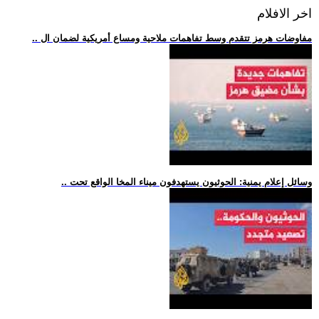
اخر الافلام
.. مفاوضات هرمز تتقدم وسط تفاهمات ملاحية ومساع أمريكية لضمان ال
.. وسائل إعلام يمنية: الحوثيون يستهدفون ميناء المخا الواقع تحت