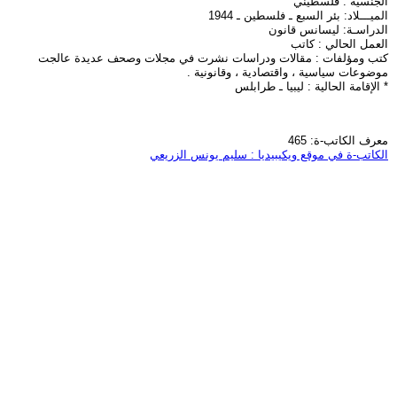
الجنسية : فلسطيني
الميـــلاد: بئر السبع ـ فلسطين ـ 1944
الدراسـة: ليسانس قانون
العمل الحالي : كاتب
كتب ومؤلفات : مقالات ودراسات نشرت في مجلات وصحف عديدة عالجت
موضوعات سياسية ، واقتصادية ، وقانونية .
* الإقامة الحالية : ليبيا ـ طرابلس
معرف الكاتب-ة: 465
الكاتب-ة في موقع ويكيبيديا : سليم يونس الزريعي