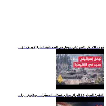
.. قوات الاحتلال الإسرائيلي تتوغل في الصمدانية الشرقية بريف الق
.. النشرة الصباحية | العراق يطارد شبكات المسيّرات.. ويفاوض إيرا