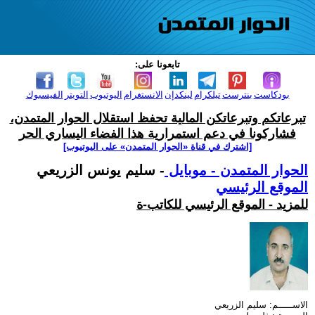
تابعونا على:
بودكاست
بنترست
تيلكرام
لينكدإن
الانستغرام
اليوتيوب
التويتر
الفيسبوك
تبرعاتكم وتبرعاتكن المالية تحفظ استقلال الحوار المتمدن،
فشاركونا في دعم استمرارية هذا الفضاء اليساري الحر
[اشترك في قناة ‫«الحوار المتمدن» على اليوتيوب]
الحوار المتمدن - موبايل
- سليم يونس الزريعي
الموقع الرئيسي
للمزيد - الموقع الرئيسي للكاتب-ة
الاســـــم: سليم الزريعي