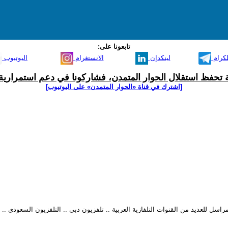
تابعونا على:
لكرام
لينكدإن
الانستغرام
اليوتيوب
ية تحفظ استقلال الحوار المتمدن، فشاركونا في دعم استمرارية 
[اشترك في قناة ‫«الحوار المتمدن» على اليوتيوب]
ازية العربية .. تلفزيون دبي .. التلفزيون السعودي .. قناة NRT عربية .. وغيرها من القنوات .. متخصص بالشؤون ال