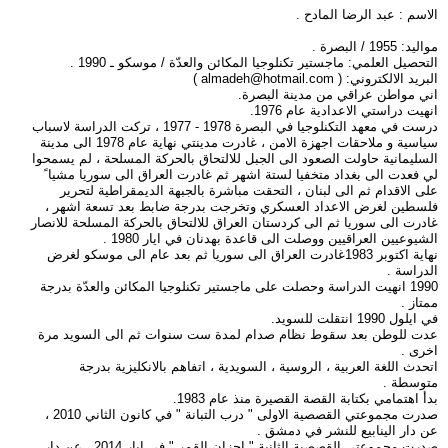
الاسم : عبد الرضا المادح .
مواليد: 1955 / البصرة .
التحصيل العلمي: ماجستير تكنلوجيا المكائن والعدّة / موسكو ـ 1990 .
البريد الالكتروني: (
almadeh@hotmail.com
)
اني مواطن عراقي من مدينة البصرة.
انهيت دراستي الاعدادية عام 1976.
درست في معهد التكنلوجيا في البصرة 1978 - 1977 ، تركت الدراسة لاسباب
سياسية و ملاحقات اجهزة الامن ، غادرت مدينتي نهاية عام 1978 الى مدينة
السليمانية حاولت الصعود الى الجبل للالتحاق بالحركة المسلحة ، لم يسمحوا
لي فعدت الى بغداد متخفيا لستة اشهر ثم غادرت العراق الى سوريا مشيا ً
على الاقدام ثم الى لبنان ، التحقت مباشرة بالجبهة الديمقراطية لتحرير
فلسطين لغرض الاعداد العسكري وتخرجت بدرجة ضابط بعد تسعة اشهر ،
غادرت الى سوريا ثم الى كردستان العراق للالتحاق بالحركة المسلحة للانصار
الشيوعيين العراقيين ووصلت الى قاعدة بهدنان في ايار 1980 .
نهاية اكتوبر 1983غادرت العراق الى سوريا ثم بعد عام الى موسكو لغرض
الدراسة .
1990 انهيت الدراسة وحصلت على ماجستير تكنلوجيا المكائن والعدّة بدرجة
ممتاز .
في ايلول 1990 انتقلت للسويد.
عدت للوطن بعد سقوط نظام صدام لمدة ست سنوات ثم الى السويد مرة
اخرى .
اتحدث اللغة العربية ، الروسية ، السويدية ، اتفاهم بالانكليزية بدرجة
متوسطة .
بدأ اهتمامي بكتابة القصة القصيرة منذ عام 1983.
صدرت مجموعتي القصصية الاولى " درب التبانة " في كانون الثاني 2010 ،
عن دار الينابيع للنشر في دمشق .
صدرت مجموعتي القصصية الثانية " احزان القمر " في ايار 2014 ، عن دار