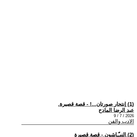
(1) إنتحار صورتان...! - قصة قصيرة.
عبد الرضا المادح
2026 / 7 / 9
الادب والفن
(2) النبـّـاشون - قصة قصيرة