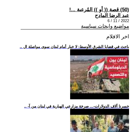
(50) قصة (( أو )) المُرعبة ...!
عبد الرضا المادح
2022 / 11 / 6
مواضيع وابحاث سياسية
اخر الافلام
.. باحث في قضايا الشرق الأوسط: لا خيار أمام لبنان سوى مواصلة ال
.. -خسرنا آلاف الدولارات-... صرخة مزارعي الهبارية في لبنان من آ