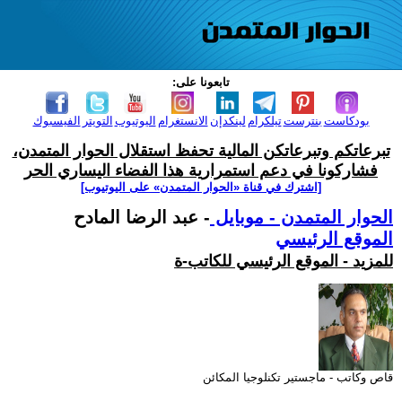
تابعونا على:
بودكاست
بنترست
تيلكرام
لينكدإن
الانستغرام
اليوتيوب
التويتر
الفيسبوك
تبرعاتكم وتبرعاتكن المالية تحفظ استقلال الحوار المتمدن،
فشاركونا في دعم استمرارية هذا الفضاء اليساري الحر
[اشترك في قناة ‫«الحوار المتمدن» على اليوتيوب]
الحوار المتمدن - موبايل
- عبد الرضا المادح
الموقع الرئيسي
للمزيد - الموقع الرئيسي للكاتب-ة
قاص وكاتب - ماجستير تكنلوجيا المكائن