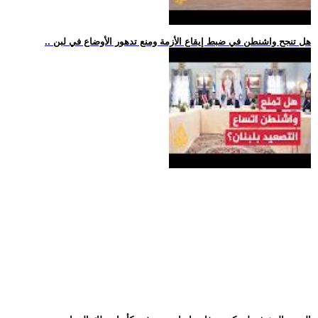
.. هل تنجح واشنطن في ضبط إيقاع الأزمة ومنع تدهور الأوضاع في لبن