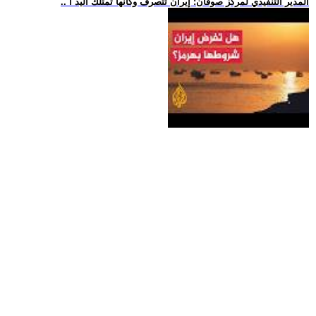
.. المدير التنفيذي لمركز صوفان: إيران تتصرف وكأنها تمتلك اليد ا