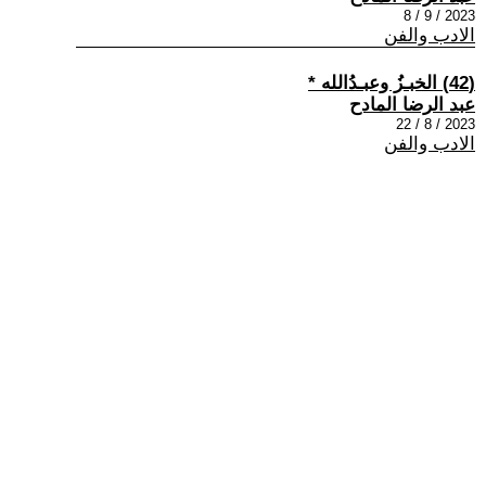
2023 / 9 / 8
الادب والفن
(42) الخبـزُ وعبـدُالله *
عبد الرضا المادح
2023 / 8 / 22
الادب والفن